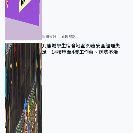
新聞資訊
新聞熱話
九龍城學生宿舍地盤39歲安全經理失
足 14樓墮至4樓工作台、送院不治