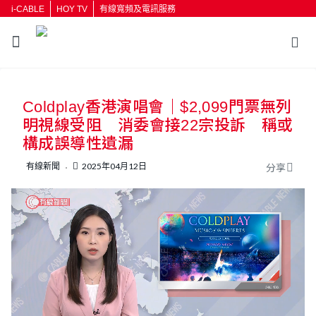
i-CABLE
HOY TV
有線寬頻及電訊服務
返回
Coldplay香港演唱會｜$2,099門票無列
按輸入鍵開始搜尋
明視線受阻 消委會接22宗投訴 稱或
構成誤導性遺漏
有線新聞
2025年04月12日
分享