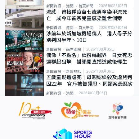
類案最惡劣
2026年08月05日
新聞資訊
港聞
首頁新聞
流感｜曾接種疫苗七歲男童染甲流死
亡 成今年首宗兒童感染離世個案
2026年08月04日
新聞資訊
港聞
首頁新聞
涉前年於新加坡機場傷人 港人母子分
別判囚半年、10日
2026年08月05日
新聞資訊
兩岸國際
偶像「不點名」談粉絲越界 日女死忠
遭群起狙擊 掛繩開直播道歉後輕生
2026年08月06日
新聞資訊
新聞熱話
五歲童疑遭虐死｜母親認誤殺及虐兒判
囚22年 官斥被告殘忍、同類案最惡劣
2026年08月05日
新聞資訊
港聞