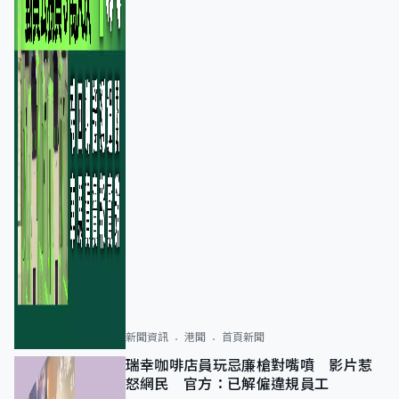
新聞資訊
港聞
首頁新聞
瑞幸咖啡店員玩忌廉槍對嘴噴 影片惹
怒網民 官方：已解僱違規員工