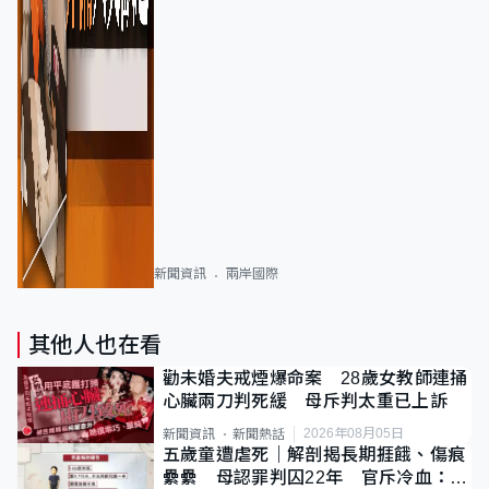
新聞資訊
兩岸國際
其他人也在看
勸未婚夫戒煙爆命案 28歲女教師連捅
心臟兩刀判死緩 母斥判太重已上訴
2026年08月05日
新聞資訊
新聞熱話
五歲童遭虐死｜解剖揭長期捱餓、傷痕
纍纍 母認罪判囚22年 官斥冷血：同