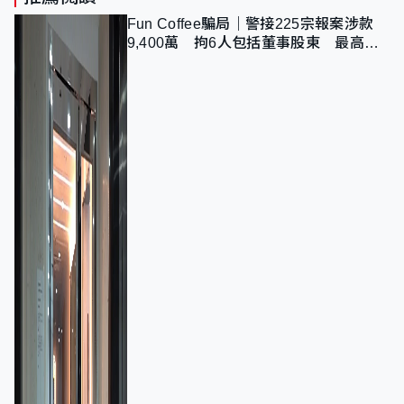
Fun Coffee騙局｜警接225宗報案涉款
9,400萬 拘6人包括董事股東 最高金
額一宗涉近千萬