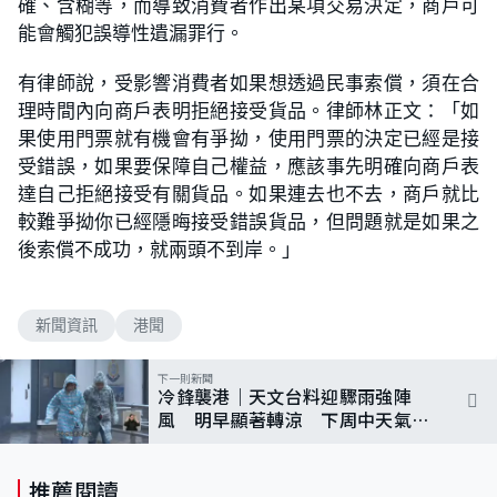
確、含糊等，而導致消費者作出某項交易決定，商戶可
能會觸犯誤導性遺漏罪行。
有律師說，受影響消費者如果想透過民事索償，須在合
理時間內向商戶表明拒絕接受貨品。律師林正文：「如
果使用門票就有機會有爭拗，使用門票的決定已經是接
受錯誤，如果要保障自己權益，應該事先明確向商戶表
達自己拒絕接受有關貨品。如果連去也不去，商戶就比
較難爭拗你已經隱晦接受錯誤貨品，但問題就是如果之
後索償不成功，就兩頭不到岸。」
新聞資訊
港聞
下一則新聞
冷鋒襲港｜天文台料迎驟雨強陣
風 明早顯著轉涼 下周中天氣潮
濕
推薦閱讀