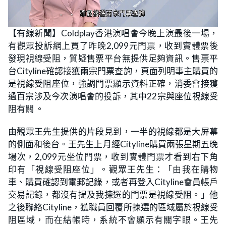
L
U
o
n
【有線新聞】Coldplay香港演唱會今晚上演最後一場，
a
m
d
u
有觀眾投訴網上買了昨晚2,099元門票，收到實體票後
e
t
d
e
:
發現視線受阻，質疑售票平台無提供足夠資訊。售票平
1
3
台Cityline確認接獲兩宗門票查詢，頁面列明事主購買的
.
9
是視線受阻座位，強調門票顯示資料正確，消委會接獲
8
%
過百宗涉及今次演唱會的投訴，其中22宗與座位視線受
阻有關 。
由觀眾王先生提供的片段見到，一半的視線都是大屏幕
的側面和後台。王先生上月經Cityline購買兩張星期五晚
場次，2,099元坐位門票，收到實體門票才看到右下角
印有「視線受阻座位」。觀眾王先生：「由我在購物
車、購買確認到電郵記錄，或者再登入Cityline會員帳戶
交易記錄，都沒有提及我揀選的門票是視線受阻。」他
之後聯絡Cityline，獲職員回覆所揀選的區域屬於視線受
阻區域，而在結帳時，系統不會顯示有關字眼。王先