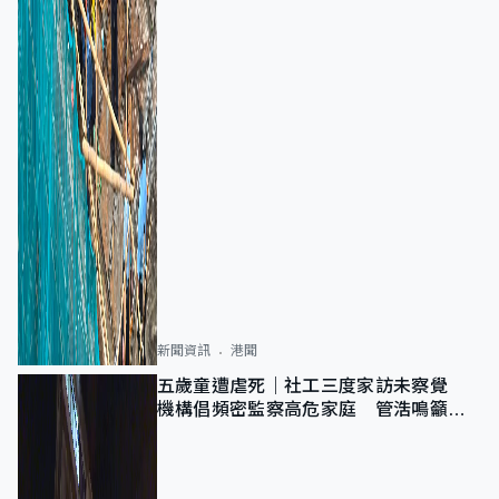
新聞資訊
港聞
五歲童遭虐死｜社工三度家訪未察覺
機構倡頻密監察高危家庭 管浩鳴籲加
強跨部門協作