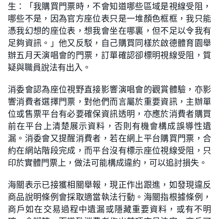
生：「我購買門票時，不會知道哪些區域是視線受阻，
哪些不是，因為官方座位表只是一堆顏色框框，我只能
憑我幻想的座位表，想我會坐在哪裏，但不足以令我有
足夠資訊。」他又反駁，自己購買同樣於啟德體育園舉
辦五月天演唱會的門票，訂單確認卻標明視線受阻，質
疑與職員說法有出入。
消委會認為座位視野直接影響演唱會的觀賞體驗，亦影
響消費者選擇門票，對他們而言屬於重要資訊，主辦單
位或售票平台有必要確保資訊透明，亦應於消費者購買
前在平台上清楚展示資料，否則有機會構成誤導性遺
漏。消委會又提醒消費者，若在網上平台購買門票，合
約在網站階段完成，而平台沒有標示座位視線受阻，只
印於實體門票上，做法可能構成違約，可以追討損失。
海關表示已接獲相關舉報，現正作出跟進，如發現違反
商品說明條例會採取適當執法行動。海關指根據條例，
商戶如在交易過程中遺漏或隱藏重要資料，或有不明