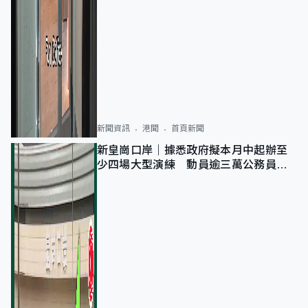
新聞資訊
港聞
首頁新聞
新皇崗口岸｜據悉政府擬本月中起辦至
少四場大型演練 動員逾三萬公務員人
次測試