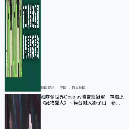
新聞資訊
港聞
首頁新聞
港隊奪世界Cosplay峰會總冠軍 神還原
《魔物獵人》、舞台融入獅子山 參賽
者：讓大家認識香港