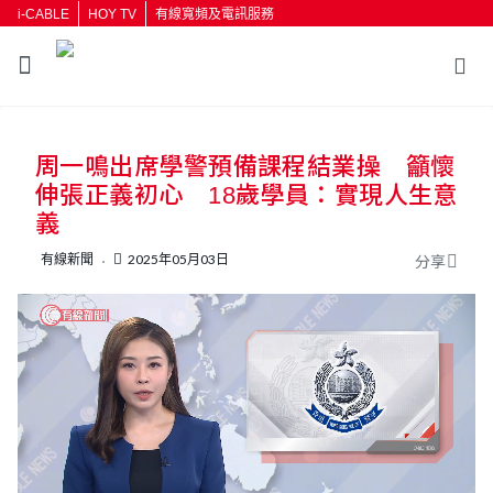
i-CABLE
HOY TV
有線寬頻及電訊服務
返回
周一鳴出席學警預備課程結業操 籲懷
按輸入鍵開始搜尋
伸張正義初心 18歲學員：實現人生意
義
有線新聞
2025年05月03日
分享