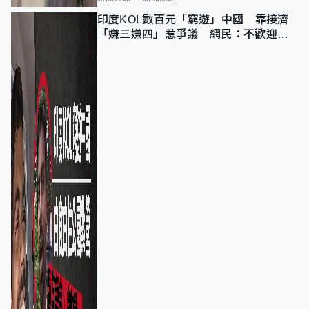
印度KOL數百元「窮遊」中國 靠接濟
「嫌三嫌四」惹爭議 網民：不歡迎劣
質旅客