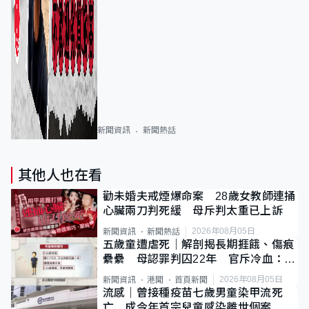
新聞資訊
新聞熱話
其他人也在看
勸未婚夫戒煙爆命案 28歲女教師連捅
心臟兩刀判死緩 母斥判太重已上訴
2026年08月05日
新聞資訊
新聞熱話
五歲童遭虐死｜解剖揭長期捱餓、傷痕
纍纍 母認罪判囚22年 官斥冷血：同
類案最惡劣
2026年08月05日
新聞資訊
港聞
首頁新聞
流感｜曾接種疫苗七歲男童染甲流死
亡 成今年首宗兒童感染離世個案