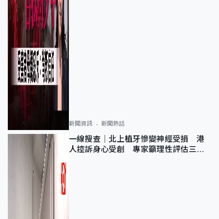
新聞資訊
新聞熱話
一線搜查｜北上植牙慘變神經受損 港
人控訴身心受創 專家籲理性評估三大
風險