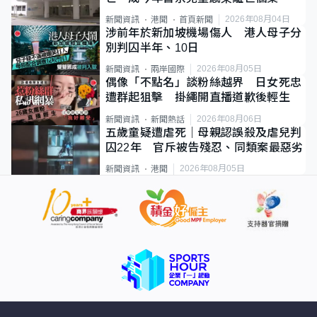
2026年08月04日
新聞資訊
港聞
首頁新聞
涉前年於新加坡機場傷人 港人母子分
別判囚半年、10日
2026年08月05日
新聞資訊
兩岸國際
偶像「不點名」談粉絲越界 日女死忠
遭群起狙擊 掛繩開直播道歉後輕生
2026年08月06日
新聞資訊
新聞熱話
五歲童疑遭虐死｜母親認誤殺及虐兒判
囚22年 官斥被告殘忍、同類案最惡劣
2026年08月05日
新聞資訊
港聞