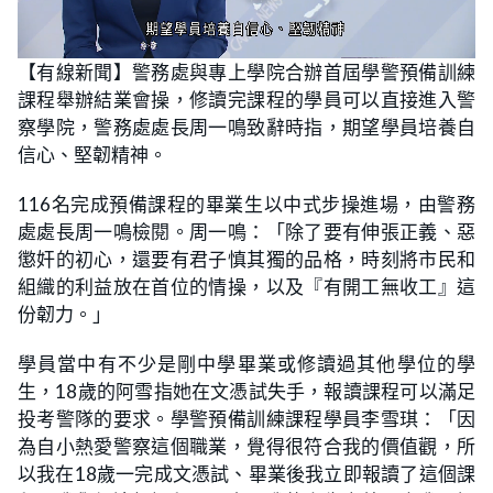
L
U
o
n
【有線新聞】警務處與專上學院合辦首屆學警預備訓練
a
m
d
u
課程舉辦結業會操，修讀完課程的學員可以直接進入警
e
t
d
e
:
察學院，警務處處長周一鳴致辭時指，期望學員培養自
2
1
信心、堅韌精神。
.
9
0
116名完成預備課程的畢業生以中式步操進場，由警務
%
處處長周一鳴檢閱。周一鳴：「除了要有伸張正義、惡
懲奸的初心，還要有君子慎其獨的品格，時刻將市民和
組織的利益放在首位的情操，以及『有開工無收工』這
份韌力。」
學員當中有不少是剛中學畢業或修讀過其他學位的學
生，18歲的阿雪指她在文憑試失手，報讀課程可以滿足
投考警隊的要求。學警預備訓練課程學員李雪琪：「因
為自小熱愛警察這個職業，覺得很符合我的價值觀，所
以我在18歲一完成文憑試、畢業後我立即報讀了這個課