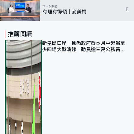
下一則新聞
有理有得傾｜麥美娟
推薦閱讀
新皇崗口岸｜據悉政府擬本月中起辦至
少四場大型演練 動員逾三萬公務員人
次測試