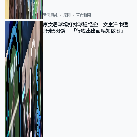
新聞資訊
港聞
首頁新聞
康文署球場打排球遇怪盜 女生汗巾遭
拎走5分鐘 「行咗出出面唔知做乜」