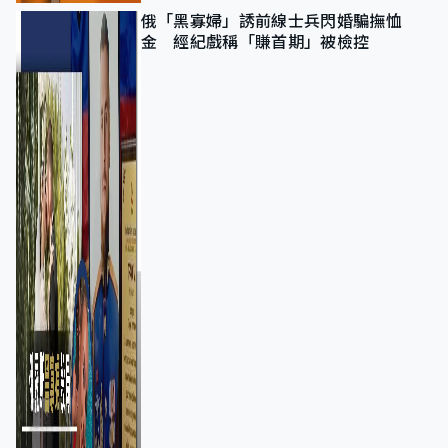
俄「黑寡婦」誘前線士兵閃婚騙撫恤
金 經紀戲稱「賺首期」被檢控