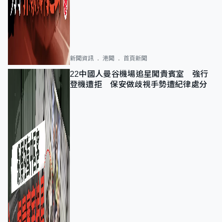
新聞資訊
港聞
首頁新聞
22中國人曼谷機場追星闖貴賓室 強行
登機遭拒 保安做歧視手勢遭紀律處分