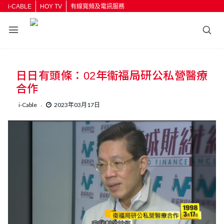
i-CABLE
HOY TV
有線寬頻及電訊服務
日日有頭條：02年衞福局研公私營醫療
合作
i-Cable
2023年03月17日