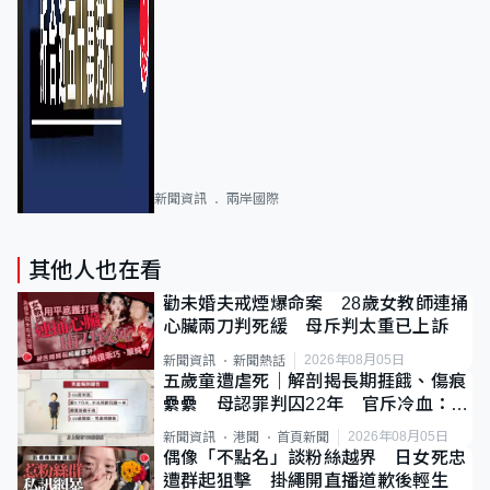
新聞資訊
兩岸國際
其他人也在看
勸未婚夫戒煙爆命案 28歲女教師連捅
心臟兩刀判死緩 母斥判太重已上訴
2026年08月05日
新聞資訊
新聞熱話
五歲童遭虐死｜解剖揭長期捱餓、傷痕
纍纍 母認罪判囚22年 官斥冷血：同
類案最惡劣
2026年08月05日
新聞資訊
港聞
首頁新聞
偶像「不點名」談粉絲越界 日女死忠
遭群起狙擊 掛繩開直播道歉後輕生