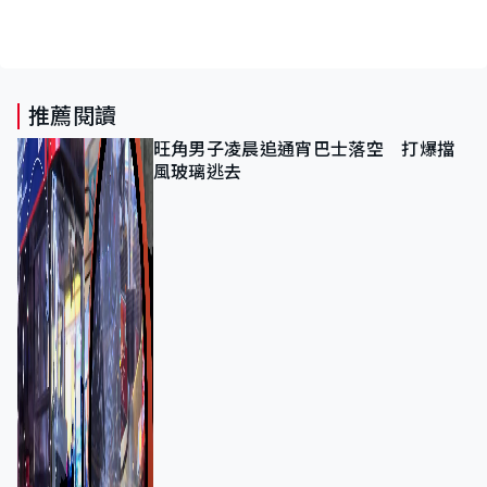
推薦閱讀
旺角男子凌晨追通宵巴士落空 打爆擋
風玻璃逃去