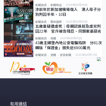
2026年08月06日
新聞資訊
新聞熱話
涉前年於新加坡機場傷人 港人母子分
別判囚半年、10日
2026年08月05日
新聞資訊
兩岸國際
五歲童疑遭虐死｜母親認誤殺及虐兒判
囚22年 官斥被告殘忍、同類案最惡劣
2026年08月05日
新聞資訊
港聞
43歲主婦墮內地公安電騙陷阱 分81次
轉賬「保證金」損失近6900萬元
2026年08月07日
新聞資訊
港聞
首頁新聞
有用連結