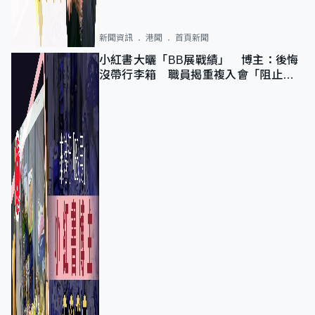
新聞資訊
港聞
首頁新聞
小紅書大曬「BB展戰績」 博主：後悔
沒帶行李箱 職員揭重複入會「阻止唔
到」