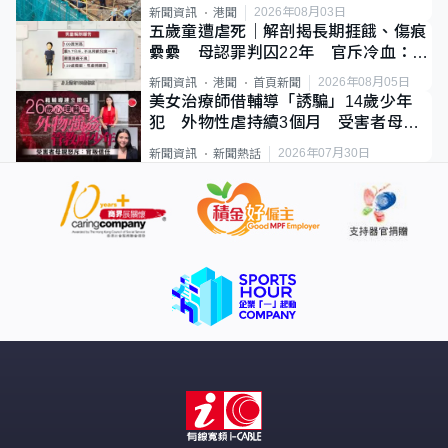
2026年08月03日
新聞資訊
港聞
五歲童遭虐死｜解剖揭長期捱餓、傷痕
纍纍 母認罪判囚22年 官斥冷血：同
類案最惡劣
2026年08月05日
新聞資訊
港聞
首頁新聞
美女治療師借輔導「誘騙」14歲少年
犯 外物性虐持續3個月 受害者母：
要保護其他人
2026年07月30日
新聞資訊
新聞熱話