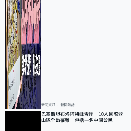
新聞資訊
新聞熱話
巴基斯坦布洛阿特峰雪崩 10人國際登
山隊全數罹難 包括一名中國公民