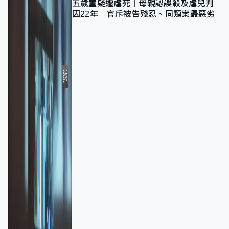
五歲童疑遭虐死｜母親認誤殺及虐兒判
囚22年 官斥被告殘忍、同類案最惡劣