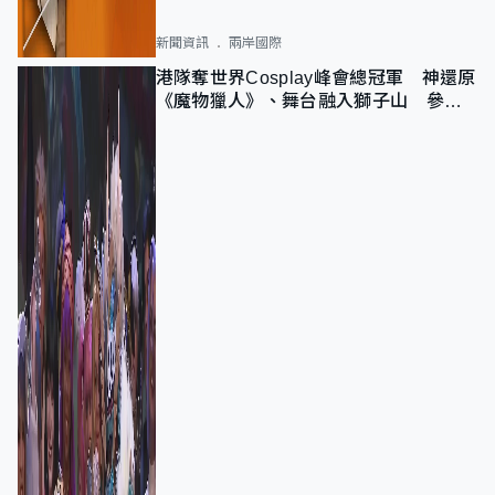
新聞資訊
兩岸國際
港隊奪世界Cosplay峰會總冠軍 神還原
《魔物獵人》、舞台融入獅子山 參賽
者：讓大家認識香港