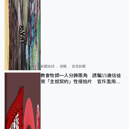
新聞資訊
港聞
首頁新聞
教會牧師一人分飾兩角 誘騙15歲信徒
簽「主奴契約」性侵拍片 官斥濫用教
友信任、二審判囚9年