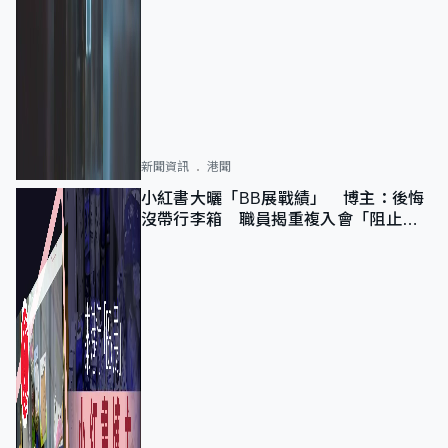
新聞資訊
港聞
小紅書大曬「BB展戰績」 博主：後悔
沒帶行李箱 職員揭重複入會「阻止唔
到」