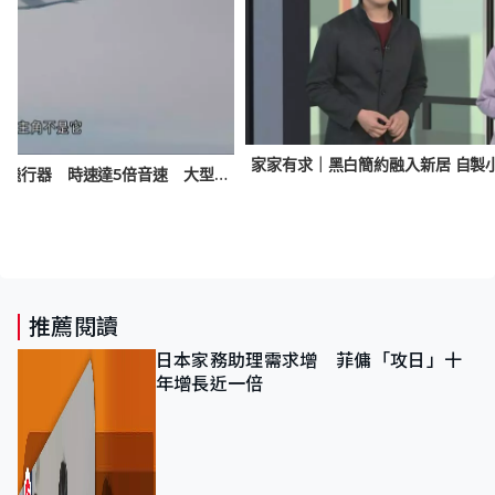
家家有求｜黑白簡約融入新居 自製
美國成功試射高超音速無人飛行器 時速達5倍音速 大型飛機帶至平流層再點火發射
推薦閱讀
日本家務助理需求增 菲傭「攻日」十
年增長近一倍