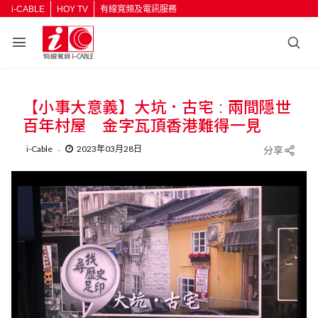
i-CABLE
HOY TV
有線寬頻及電訊服務
【小事大意義】大坑．古宅 : 兩間隱世
百年村屋 金字瓦頂香港難得一見
i-Cable
2023年03月28日
分享