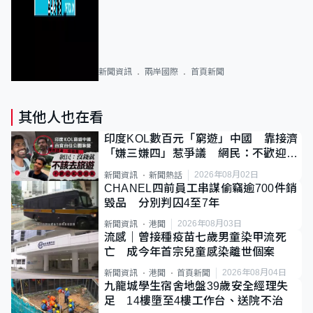
新聞資訊
兩岸國際
首頁新聞
其他人也在看
印度KOL數百元「窮遊」中國 靠接濟
「嫌三嫌四」惹爭議 網民：不歡迎劣
質旅客
2026年08月02日
新聞資訊
新聞熱話
CHANEL四前員工串謀偷竊逾700件銷
毀品 分別判囚4至7年
2026年08月03日
新聞資訊
港聞
流感｜曾接種疫苗七歲男童染甲流死
亡 成今年首宗兒童感染離世個案
2026年08月04日
新聞資訊
港聞
首頁新聞
九龍城學生宿舍地盤39歲安全經理失
足 14樓墮至4樓工作台、送院不治