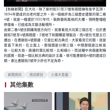
【有線新聞】在大坑，除了新村街30至31號有兩間擁有金字瓦頂，
1894年建成的古老村屋之外。另一個被評為三級歷史建築的第二巷
4號，就是一幢建於1930年代，裝飾藝術風格的大樓，現時整幢經
修復後，已經成為文藝活動場所。
由第二巷4號往銅鑼灣道方向行，就會看見大坑第三個古宅，位於書
館街3號至4號兩間屋，3號地下和閣樓是理髮店，而4號住宅屋主已
遷出，在書館街4號那邊，它是比較古典式，大家看見它的窗，就是
垂直下來的，在立面上，那個窗是分開三個，中間那個是比較長
些，比較大些，兩邊的窗比較短，比較細小，而這種中央兩邊對稱
的感覺，就是一個比較古典的設計主義，很可能書館街4號的建成日
期，會比書館街3號早少許也不足為奇。
新聞資訊
資訊節目
小事大意義
其他集數