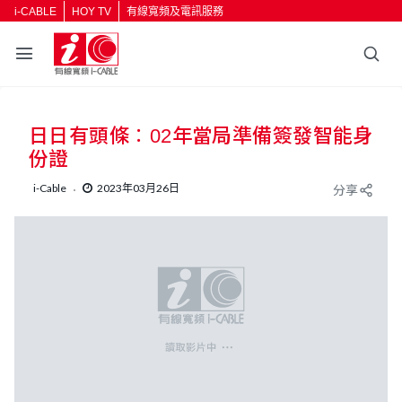
i-CABLE
HOY TV
有線寬頻及電訊服務
返回
日日有頭條︰02年當局準備簽發智能身
按輸入鍵開始搜尋
份證
i-Cable
2023年03月26日
分享