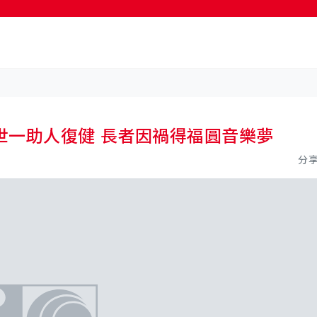
世一助人復健 長者因禍得福圓音樂夢
分