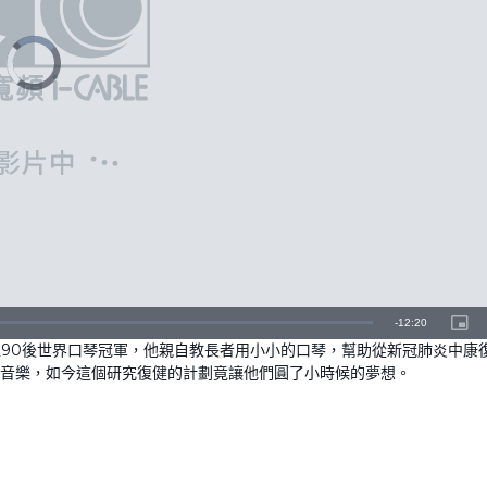
V
i
d
e
o
P
l
a
y
e
r
i
s
l
o
a
d
i
n
g
.
R
-
12:20
P
i
是位90後世界口琴冠軍，他親自教長者用小小的口琴，幫助從新冠肺炎中康
c
e
t
音樂，如今這個研究復健的計劃竟讓他們圓了小時候的夢想。
u
r
m
e
-
i
a
n
-
P
i
i
c
t
n