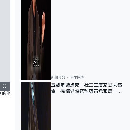
新聞資訊
兩岸國際
五歲童遭虐死｜社工三度家訪未察
F
u
覺 機構倡頻密監察高危家庭 管
復的他
l
l
浩鳴籲加強跨部門協作
s
c
r
e
e
n