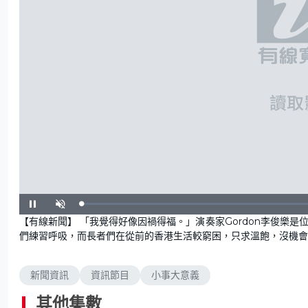
L
P
U
o
a
n
【有線新聞】 「我覺得好像因禍得福。」演奏家Gordon李俊樂
a
u
m
d
s
u
們練習呼吸，而長者們在從前的香港生活較窮困，只求溫飽，沒機會
e
e
t
d
e
:
0
.
0
新聞資訊
資訊節目
小事大意義
0
%
其他集數