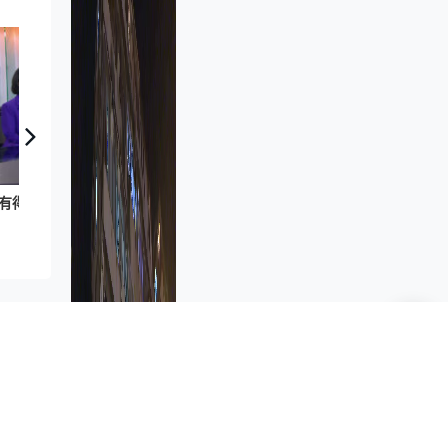
有得傾｜葉劉淑儀