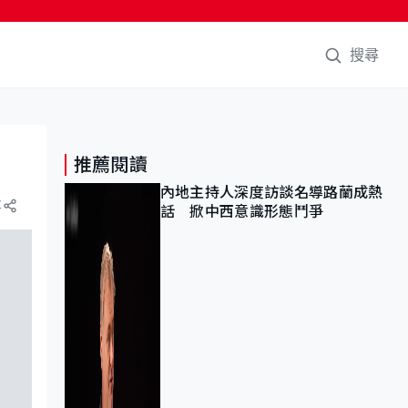
搜尋
推薦閱讀
內地主持人深度訪談名導路蘭成熱
享
話 掀中西意識形態鬥爭