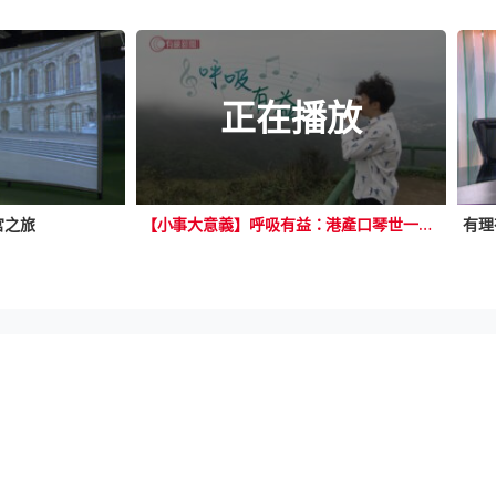
u
r
e
i
n
g
正在播放
T
i
m
宮之旅
【小事大意義】呼吸有益：港產口琴世一助人復健 長者因禍得福圓音樂夢
有理
e