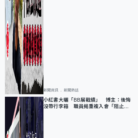
新聞資訊
新聞熱話
小紅書大曬「BB展戰績」 博主：後悔
沒帶行李箱 職員揭重複入會「阻止唔
到」