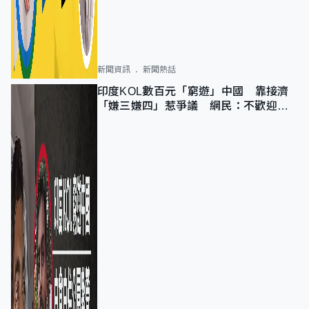
新聞資訊
新聞熱話
印度KOL數百元「窮遊」中國 靠接濟
「嫌三嫌四」惹爭議 網民：不歡迎劣
質旅客