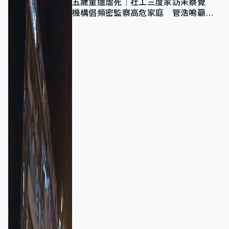
五歲童遭虐死｜社工三度家訪未察覺
機構倡頻密監察高危家庭 管浩鳴籲加
強跨部門協作