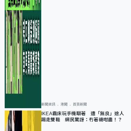
新聞資訊
港聞
首頁新聞
IKEA霸床玩手機瞓著 遭「無良」途人
踢走雙鞋 網民驚訝：冇著襪咁盡！？