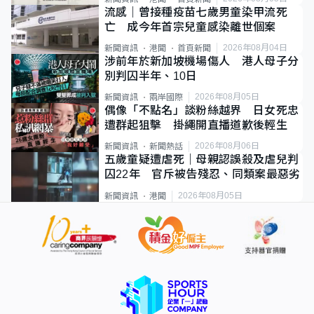
流感｜曾接種疫苗七歲男童染甲流死
亡 成今年首宗兒童感染離世個案
2026年08月04日
新聞資訊
港聞
首頁新聞
涉前年於新加坡機場傷人 港人母子分
別判囚半年、10日
2026年08月05日
新聞資訊
兩岸國際
偶像「不點名」談粉絲越界 日女死忠
遭群起狙擊 掛繩開直播道歉後輕生
2026年08月06日
新聞資訊
新聞熱話
五歲童疑遭虐死｜母親認誤殺及虐兒判
囚22年 官斥被告殘忍、同類案最惡劣
2026年08月05日
新聞資訊
港聞