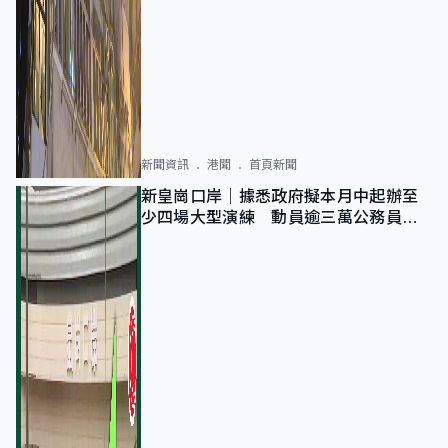
新聞資訊
港聞
首頁新聞
新皇崗口岸｜據悉政府擬本月中起辦至
少四場大型演練 動員逾三萬公務員人
次測試