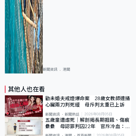
新聞資訊
港聞
其他人也在看
勸未婚夫戒煙爆命案 28歲女教師連捅
心臟兩刀判死緩 母斥判太重已上訴
2026年08月05日
新聞資訊
新聞熱話
五歲童遭虐死｜解剖揭長期捱餓、傷痕
纍纍 母認罪判囚22年 官斥冷血：同
類案最惡劣
2026年08月05日
新聞資訊
港聞
首頁新聞