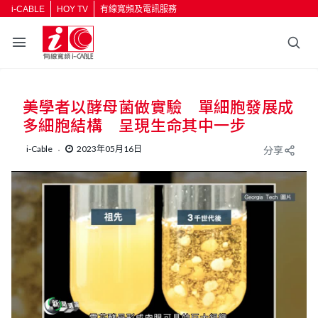
i-CABLE
HOY TV
有線寬頻及電訊服務
美學者以酵母菌做實驗 單細胞發展成
多細胞結構 呈現生命其中一步
i-Cable
2023年05月16日
分享