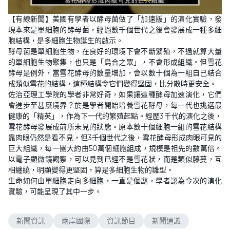
【有線新聞】美國有學者以酵母菌做了「加速版」的演化實驗，發
現本來是單細胞的酵母菌，經過數千個世代之後會發展成一種多細
胞結構，是多細胞生物誕生的啟示。
酵母菌是單細胞生物，在良好的環境下會不斷繁殖，不過就算大量
的單細胞生物聚集，也只是「烏合之眾」，不會形成組織。但雪花
酵母是例外，當雪花酵母的數量增加，會以數十個為一組自己結合
成類似雪花的結構，這種結構令它們變得堅固，比分散時更安全。
佐治亞理工學院的學者非常好奇，如果讓這種酵母加速演化，它們
會進步至甚麼境界？於是學者開始培養雪花酵母，每一代也挑選最
健康的「精英」，作為下一代的繁殖起點。經歷3千代的演化之後，
雪花酵母發展成前所未見的狀態。原本數十個細胞一組的雪花結構
靠肉眼仍然是看不見，但3千個世代之後，雪花酵母形成肉眼可見的
巨大組織，每一團大約由50萬個細胞組成，規模是祖先的數萬倍。
以電子顯微鏡觀察，可以見到已經不是雪花狀，而是類似藤蔓，互
相纏繞，明顯變得更堅固，算是多細胞生物的雛型。
生命如何由單細胞走向多細胞，一直是個謎，學者認為今次的演化
實驗，可能呈現了其中一步。
新聞資訊
兩岸國際
資訊節目
新聞通識