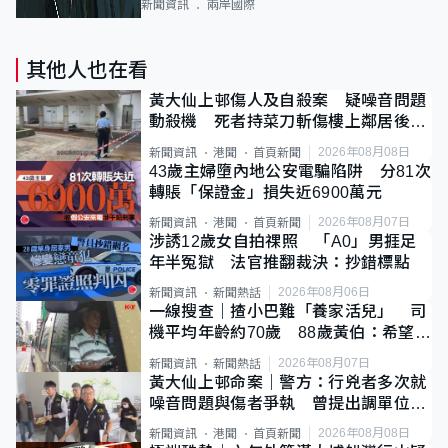
新聞資訊
兩岸國際
其他人也在看
黃大仙上邨傷人及自殺案 疑噪音問題
動殺機 死者持菜刀斬傷樓上鄰居後墮
斃
2026年08月08日
新聞資訊
港聞
首頁新聞
43歲主婦墮內地公安電騙陷阱 分81次
轉賬「保證金」損失近6900萬元
2026年08月07日
新聞資訊
港聞
首頁新聞
涉誘12歲女自拍祼照 「A0」男捱足
年半冤獄 法官推翻裁決：抄錯標點
2026年08月06日
新聞資訊
新聞熱話
一線搜查｜揸小巴難「養家活兒」 司
機平均年齡約70歲 88歲黃伯：希望一
直揸落去
2026年08月07日
新聞資訊
新聞熱話
黃大仙上邨命案｜警方：行兇者多次就
噪音問題與傷者爭執 曾提出調單位已
獲批
2026年08月08日
新聞資訊
港聞
首頁新聞