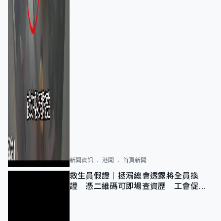
新聞資訊
港聞
首頁新聞
救生員假證｜拯溺總會透露將全員換
證 憑二維碼可即場查資歷 工會促加
強巡查