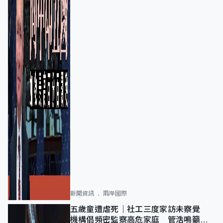
新聞資訊
兩岸國際
五歲童遭虐死｜社工三度家訪未察覺
機構倡頻密監察高危家庭 管浩鳴籲加