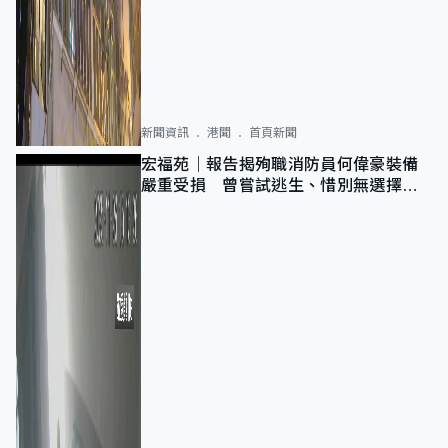
新聞資訊
港聞
首頁新聞
宏福苑｜報告揭殉職消防員何偉豪裝備
嚴重受損 曾嘗試逃生、惜別無選擇下
棄裝備墮樓