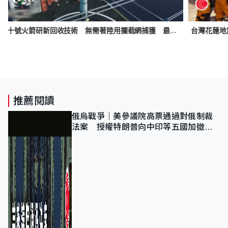
長征十號火箭研新回收技術 無需著陸用攔截網捕獲 最快2025年試射
推薦閱讀
俄烏戰爭｜美參議院高票通過對俄制裁
法案 授權特朗普向中印等五國加徵
100%關稅