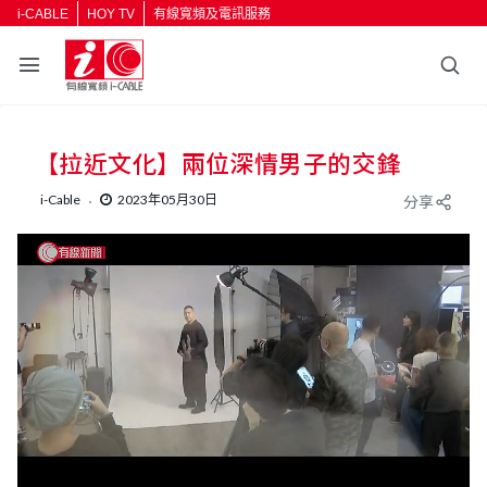
i-CABLE
HOY TV
有線寬頻及電訊服務
【拉近文化】兩位深情男子的交鋒
i-Cable
2023年05月30日
分享
L
U
o