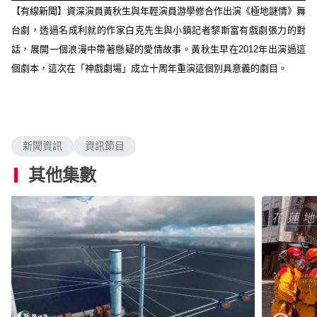
n
a
m
【
】
有線新聞
資深演員黃秋生與年輕演員游學修合作出演《極地謎情》舞
d
u
e
t
台劇，透過名成利就的作家白克先⽣與⼩鎮記者黎斯富有戲劇張力的對
d
e
:
話，展開一個浪漫中帶著懸疑的愛情故事。黃秋生早在2012年出演過這
0
.
9
個劇本，這次在「神戲劇場」成立十周年重演這個別具意義的劇目。
9
%
新聞資訊
資訊節目
其他集數