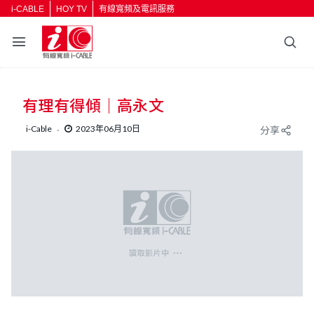
i-CABLE
HOY TV
有線寬頻及電訊服務
返回
有理有得傾｜高永文
按輸入鍵開始搜尋
i-Cable
2023年06月10日
分享