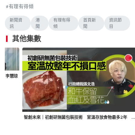
有理有得傾
新聞資
港
有理有得
首頁新
資訊節
訊
聞
傾
聞
目
其他集數
傾｜李慧琼
智創未來｜初創研無菌包裝技術 室溫存放食物最多2年 不改口感營養