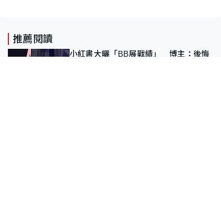
推薦閱讀
小紅書大曬「BB展戰績」 博主：後悔
沒帶行李箱 職員揭重複入會「阻止唔
到」