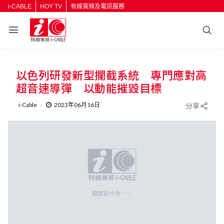
i-CABLE
HOY TV
有線寬頻及電訊服務
返回
以色列研發新型攔截系統 專門應對高
按輸入鍵開始搜尋
超音速導彈 以動能摧毀目標
i-Cable
2023年06月16日
分享