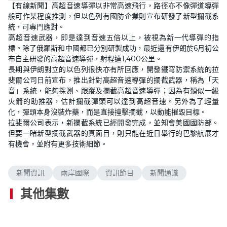
【有線新聞】高超音速導彈以非常高速飛行，路徑亦不像彈道導彈
般可作某程度推測，但以色列有國防企業則宣布研發了新型攔截系
統，可專門應對。
高超音速武器，即是達到音速五倍以上，被視為新一代導彈的指
標。除了俄羅斯和中國都已分別研製成功，最近還有伊朗於6月初公
布自主研發的高超音速導彈，射程達1,400公里。
長期與伊朗對立的以色列很快亦有所回應，開發鐵穹防禦系統的拉
斐爾公司日前宣布，推出針對高超音速導彈的攔截武器，稱為「天
音」系統，能夠探測、跟蹤及攔截高超音速導彈；因為有類似一級
火箭的助推器，估計攔截彈頭可以達到高超音速。另外為了輕量
化，彈頭本身沒裝炸藥，而是直接撞擊攔截，以動能摧毀目標。
拉斐爾公司表示，新攔截系統已經開發完成，並知會美國國防部。
但要一睹新型攔截武器的真面目，則只能在近日舉行的巴黎航展才
有機會，並附有更多技術細節。
新聞資訊
兩岸國際
資訊節目
新聞通識
其他集數