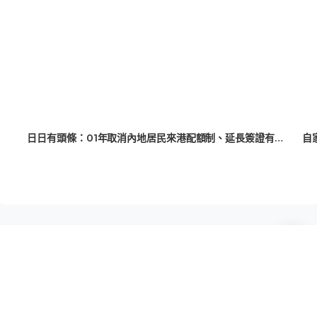
日日有頭條：01年取消內地居民來港配額制、延長簽證有效期
自遠方：留學生孤身異鄉求學 「親善家庭」用心傳達香港如家的溫暖
推薦閱讀
JUPAS放榜｜東華學院誤向所有申請人
發送取錄電郵 涉人為操作疏忽、影響
11,139人