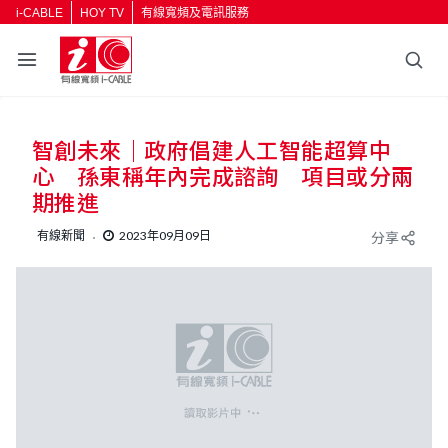
i-CABLE
HOY TV
有線寬頻及電訊服務
返回
智創未來｜政府倡建人工智能超算中
按輸入鍵開始搜尋
心 孫東稱年內完成諮詢 項目或分兩
期推進
有線新聞
2023年09月09日
分享