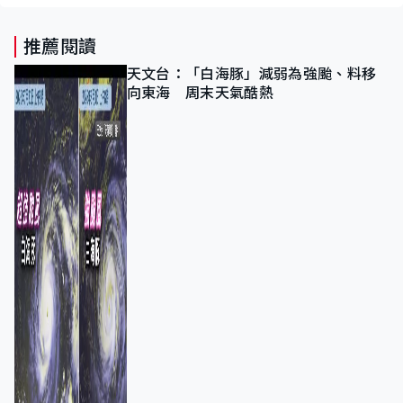
推薦閱讀
天文台：「白海豚」減弱為強颱、料移
向東海 周末天氣酷熱