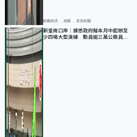
新聞資訊
港聞
首頁新聞
新皇崗口岸｜據悉政府擬本月中起辦至
少四場大型演練 動員逾三萬公務員人
次測試