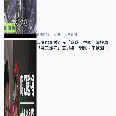
新聞資訊
港聞
首頁新聞
印度KOL數百元「窮遊」中國 靠接濟
「嫌三嫌四」惹爭議 網民：不歡迎劣
質旅客