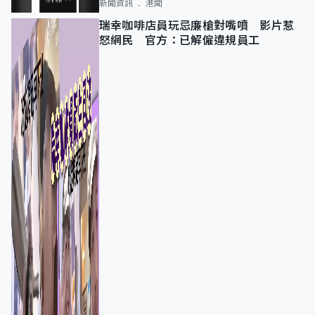
新聞資訊
港聞
瑞幸咖啡店員玩忌廉槍對嘴噴 影片惹
怒網民 官方：已解僱違規員工