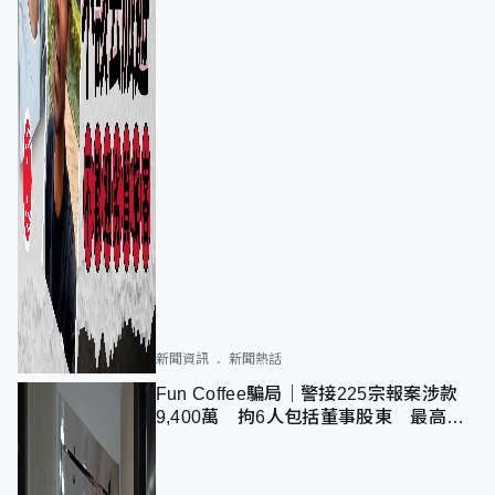
新聞資訊
新聞熱話
Fun Coffee騙局｜警接225宗報案涉款
9,400萬 拘6人包括董事股東 最高金
額一宗涉近千萬