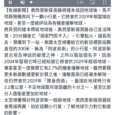
L
U
o
n
【有線新聞】奧西里斯探測器將樣本送回地球後，馬不
a
m
d
u
停蹄預備奔向下一顆小行星，它將會於2029年相當接近
e
t
d
e
:
地球，甚至一度被評估為有機會撞擊地球。
3
.
將貝努的樣本帶返地球後，奧西里斯探測器自己並沒降
8
0
落，20分鐘後它「過家門而不入」，引擎點火，揚長而
%
去，預備到下一站。美國太空總署給它的新目標是這顆
直徑約300米、稱為「阿波菲斯」的小行星。阿波菲斯
是古埃及神話的破壞之神，之所以取這個名字，因為
2004年發現它時已經知道它將會於2029年經過地球，
專家甚至一度推算它有2.7%的機會撞擊地球，雖然累積
更多軌道數據更新計算之後，撞擊風險已經基本解除，
但仍然會於2029年「擦身而過」，最接近地球時只有
3.2萬公里，不足地球跟月球距離的十分之一，甚至比部
分人造衛星更加近地球。
太空總署預計阿波菲斯一經過地球，奧西里斯探測器就
會再接再厲、迫近這顆小行星，了解地球引力對它軌道
的影響。