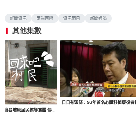
新聞資訊
兩岸國際
資訊節目
新聞通識
其他集數
日日有頭條：93年首名心臟移植康復者
【小事大意義】回來吧村民：90後谷埔原居民搞導賞團 傳承客家文化 盼復育荒村