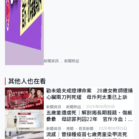
新聞資訊
新聞熱話
其他人也在看
勸未婚夫戒煙爆命案 28歲女教師連捅
心臟兩刀判死緩 母斥判太重已上訴
2026年08月05日
新聞資訊
新聞熱話
五歲童遭虐死｜解剖揭長期捱餓、傷痕
纍纍 母認罪判囚22年 官斥冷血：同
類案最惡劣
2026年08月05日
新聞資訊
港聞
首頁新聞
流感｜曾接種疫苗七歲男童染甲流死