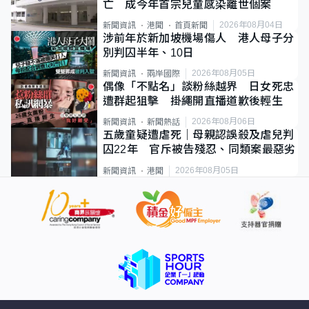
亡 成今年首宗兒童感染離世個案
2026年08月04日
新聞資訊
港聞
首頁新聞
涉前年於新加坡機場傷人 港人母子分
別判囚半年、10日
2026年08月05日
新聞資訊
兩岸國際
偶像「不點名」談粉絲越界 日女死忠
遭群起狙擊 掛繩開直播道歉後輕生
2026年08月06日
新聞資訊
新聞熱話
五歲童疑遭虐死｜母親認誤殺及虐兒判
囚22年 官斥被告殘忍、同類案最惡劣
2026年08月05日
新聞資訊
港聞