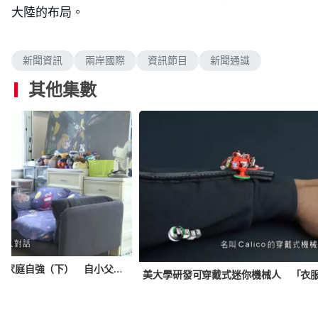
大陸的布局。
新聞資訊
兩岸國際
資訊節目
新聞通識
其他集數
香港賽馬會特約．小事大意義｜家庭自強（下） 自小父母離異 兒子發展遲緩 心靈雞湯正面氛圍成就積極人生