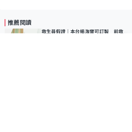
推薦閱讀
救生員假證｜本台揭淘寶可訂製 前救
生員：真偽難分 爆有外判商為免「封
池」沒做足檢查