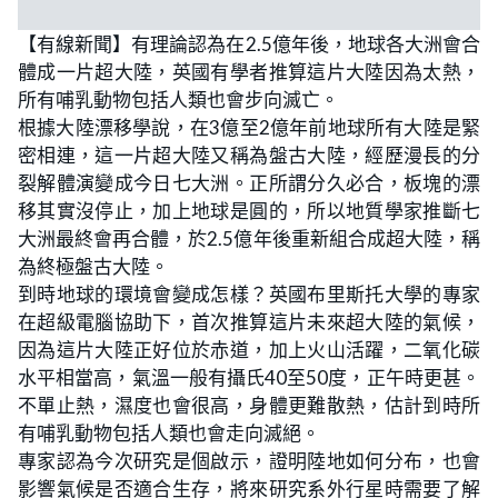
【有線新聞】有理論認為在2.5億年後，地球各大洲會合
體成一片超大陸，英國有學者推算這片大陸因為太熱，
所有哺乳動物包括人類也會步向滅亡。
根據大陸漂移學說，在3億至2億年前地球所有大陸是緊
密相連，這一片超大陸又稱為盤古大陸，經歷漫長的分
裂解體演變成今日七大洲。正所謂分久必合，板塊的漂
移其實沒停止，加上地球是圓的，所以地質學家推斷七
大洲最終會再合體，於2.5億年後重新組合成超大陸，稱
為終極盤古大陸。
到時地球的環境會變成怎樣？英國布里斯托大學的專家
在超級電腦協助下，首次推算這片未來超大陸的氣候，
因為這片大陸正好位於赤道，加上火山活躍，二氧化碳
水平相當高，氣溫一般有攝氏40至50度，正午時更甚。
不單止熱，濕度也會很高，身體更難散熱，估計到時所
有哺乳動物包括人類也會走向滅絕。
專家認為今次研究是個啟示，證明陸地如何分布，也會
影響氣候是否適合生存，將來研究系外行星時需要了解