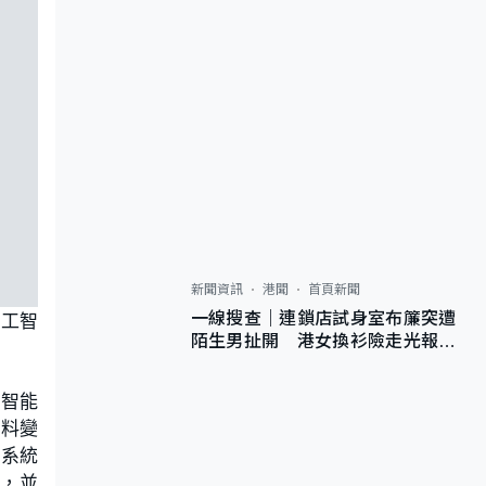
新聞資訊
港聞
首頁新聞
一線搜查｜連鎖店試身室布簾突遭
人工智
陌生男扯開 港女換衫險走光報
警 全港分店急換實體門
工智能
布料變
的系統
節，並