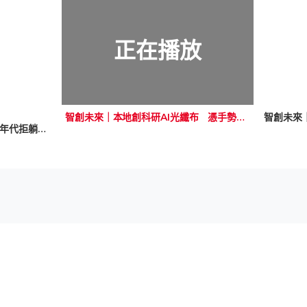
正在播放
智創未來｜本地創科研AI光纖布 憑手勢轉顏色、識別人體各關節 助多感官復康治療
智創未來
【小事大意義】伴你啟航：躺平年代拒躺平 中四小帥哥從暈船到愛上帆船 航海學校給學生何止一個夢