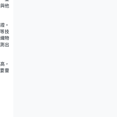
以與他
實證。
等技
紡織物
測出
提高，
要靈