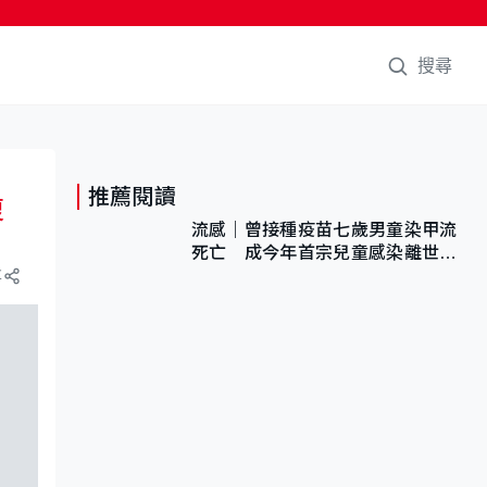
搜尋
推薦閱讀
復
流感｜曾接種疫苗七歲男童染甲流
死亡 成今年首宗兒童感染離世個
案
享