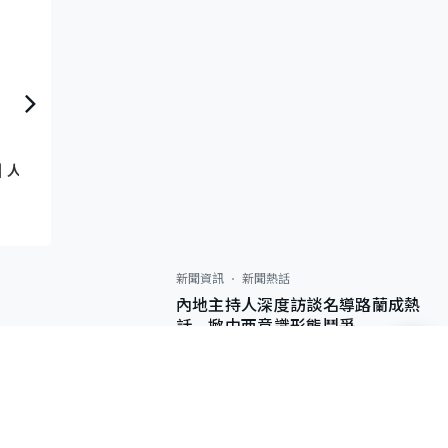
有理有得傾｜黃家和
｜人工智能光纖布
新聞資訊
新聞熱話
內地主持人深度訪談名導路蘭成熱
話 掀中西意識形態鬥爭