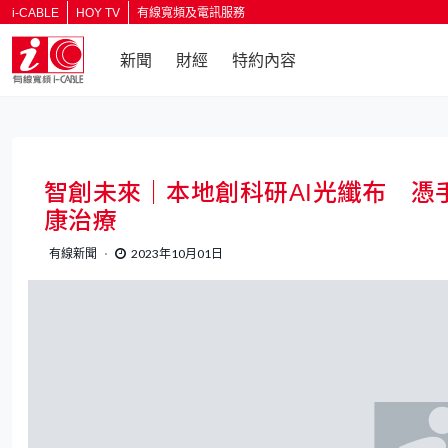
i-CABLE
HOY TV
有線寬頻及電訊服務
新聞
財經
特約內容
返回
智創未來｜本地創科研AI光纖布 
康治療
有線新聞
2023年10月01日