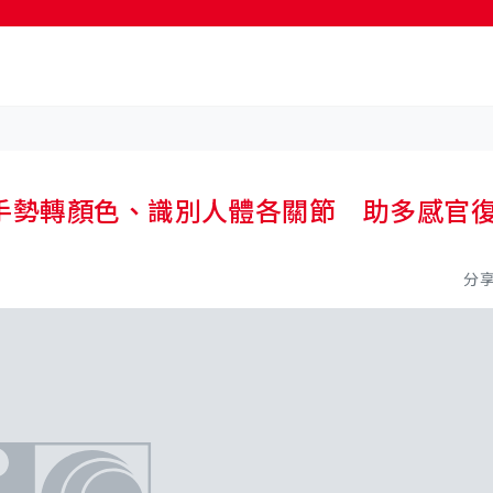
按輸入鍵開始搜尋
憑手勢轉顏色、識別人體各關節 助多感官
分