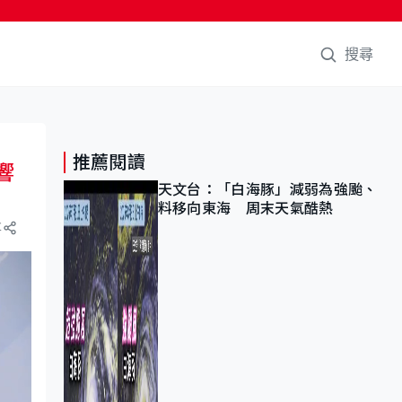
搜尋
推薦閱讀
響
天文台：「白海豚」減弱為強颱、
料移向東海 周末天氣酷熱
享