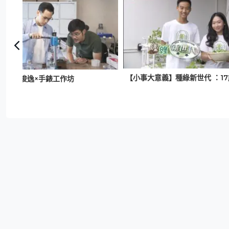
角｜徐俊逸×手錶工作坊