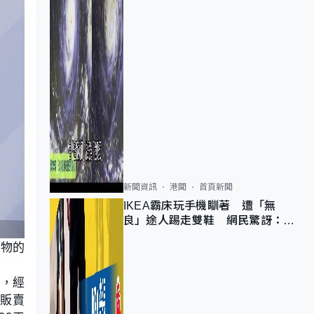
新聞資訊
港聞
首頁新聞
IKEA霸床玩手機瞓著 遭「無
良」途人踢走雙鞋 網民驚訝：冇
著襪咁盡！？
作物的
液，經
水販賣