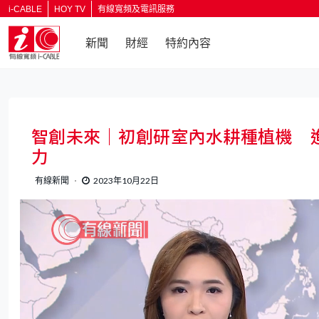
i-CABLE
HOY TV
有線寬頻及電訊服務
新聞
財經
特約內容
智創未來｜初創研室內水耕種植機 進
力
有線新聞
2023年10月22日