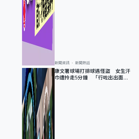
新聞資訊
新聞熱話
康文署球場打排球遇怪盜 女生汗
巾遭拎走5分鐘 「行咗出出面唔
知做乜」