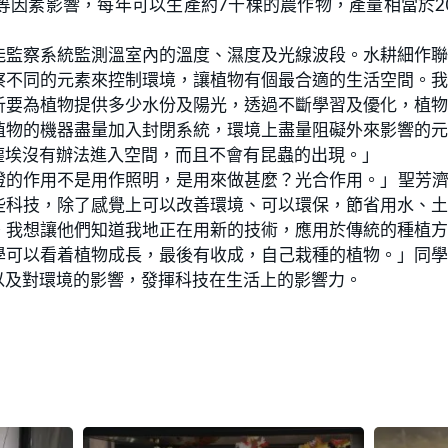
因素影響，每年可以生產約7千棵的農作物，產量相當於2
能監察系統監測溫室內的溫度、濕度及光線波段。水耕細作
察不同的元素來控制環境，讓植物有個最合適的生活空間。
析要為植物提供多少水份及陽光，透過不斷學習及優化，植
植物的機器盡量加入封閉系統，環境上盡量阻礙外來影響的
塵埃沒有辦法進入空間，而且不會有昆蟲的出現。」
D燈的作用不是用作照明，是用來做甚麼？光合作用。」聖芳
些科技，除了感覺上可以改善環境、可以環保，節省用水、
。我想讓他們知道我地正在用新的技術，應用於傳統的種植
學可以看着植物成長，最後有收成，自己栽種的植物。」同
以及對環境的影響，發揮科技在生活上的影響力。