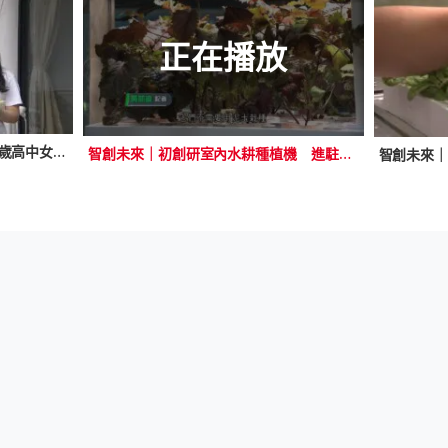
正在播放
【小事大意義】種綠新世代 ：17歲高中女生立志培植水耕菜 派菜送暖到社區
智創未來｜初創研室內水耕種植機 進駐校園融合STEAM 讓學生品嘗科技影響力
智創未來