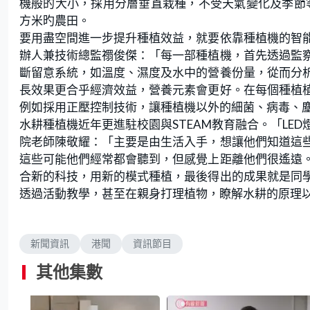
機般的大小，採用分層垂直栽種，不受天氣變化及季節等
方米旳農田。
要用盡空間進一步提升種植效益，就要依靠種植機的智
辦人兼技術總監禤俊傑：「每一部種植機，首先透過監
斷留意系統，如溫度、濕度及水中的營養份量，從而分
長效果更合乎經濟效益，營養元素會更好。在每個種植
例如採用正壓控制技術，讓種植機以外的細菌、病毒、
水耕種植機近年更進駐校園與STEAM教育融合。「LE
院老師陳敬耀：「主要是由生活入手，想讓他們知道這
這些可能他們經常都會聽到，但感覺上距離他們很遙遠
合新的科技，用新的模式種植，最後得出的成果就是同
透過活動教學，甚至在親身打理植物，瞭解水耕的原理
新聞資訊
港聞
資訊節目
其他集數