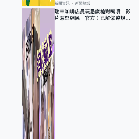
新聞資訊
新聞熱話
瑞幸咖啡店員玩忌廉槍對嘴噴 影
片惹怒網民 官方：已解僱違規員
工