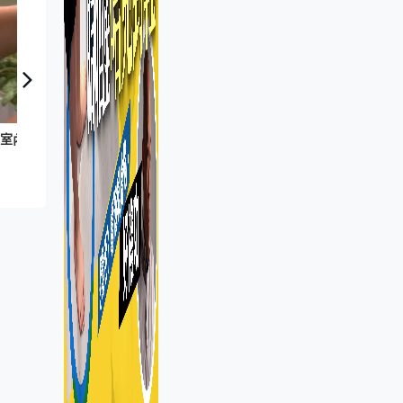
有理有得傾｜何珮珊
｜室內水耕種植機