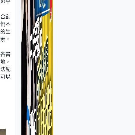
00平
聯合創
我們不
物的生
元素，
濟各書
土地，
方法配
學可以