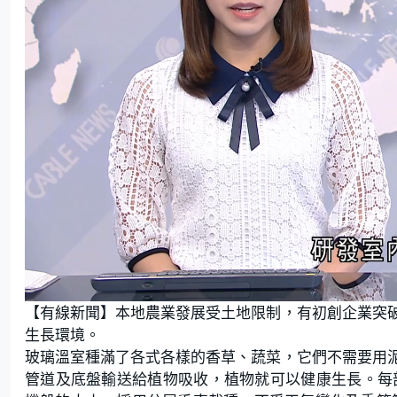
L
U
o
n
【有線新聞】本地農業發展受土地限制，有初創企業突
a
m
d
u
e
t
生長環境。
d
e
:
玻璃溫室種滿了各式各樣的香草、蔬菜，它們不需要用
6
.
3
管道及底盤輸送給植物吸收，植物就可以健康生長。每
8
%