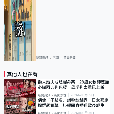
新聞資訊
港聞
首頁新聞
其他人也在看
勸未婚夫戒煙爆命案 28歲女教師連捅
心臟兩刀判死緩 母斥判太重已上訴
2026年08月05日
新聞資訊
新聞熱話
偶像「不點名」談粉絲越界 日女死忠
遭群起狙擊 掛繩開直播道歉後輕生
2026年08月06日
新聞資訊
新聞熱話