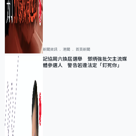
新聞資訊
港聞
首頁新聞
記協周六換屆選舉 鄧炳強批欠主流媒
體參選人 警告若違法定「釘死你」