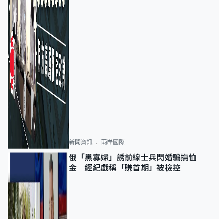
新聞資訊
兩岸國際
俄「黑寡婦」誘前線士兵閃婚騙撫恤
金 經紀戲稱「賺首期」被檢控