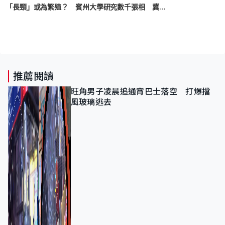
長頸鹿「長頸」或為繁殖？ 賓州大學研究數千張相 冀解開謎團、制定保育政策
推薦閱讀
旺角男子凌晨追通宵巴士落空 打爆擋
風玻璃逃去