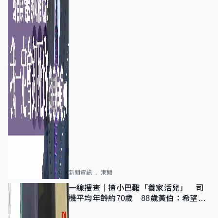
新聞資訊
港聞
一線搜查｜揸小巴難「養家活兒」 司
機平均年齡約70歲 88歲黃伯：希望一
直揸落去