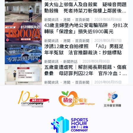
黃大仙上邨傷人及自殺案 疑噪音問題
動殺機 死者持菜刀斬傷樓上鄰居後墮
斃
2026年08月08日
新聞資訊
港聞
首頁新聞
43歲主婦墮內地公安電騙陷阱 分81次
轉賬「保證金」損失近6900萬元
2026年08月07日
新聞資訊
港聞
首頁新聞
涉誘12歲女自拍祼照 「A0」男捱足
年半冤獄 法官推翻裁決：抄錯標點
2026年08月06日
新聞資訊
新聞熱話
五歲童遭虐死｜解剖揭長期捱餓、傷痕
纍纍 母認罪判囚22年 官斥冷血：同
類案最惡劣
2026年08月05日
新聞資訊
港聞
首頁新聞