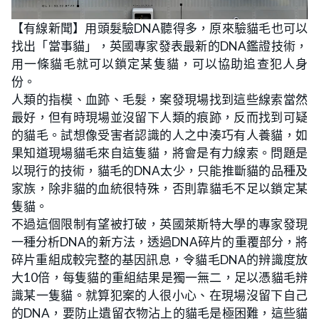
L
U
o
n
【有線新聞】用頭髮驗DNA聽得多，原來驗貓毛也可以
a
m
d
u
找出「當事貓」，英國專家發表最新的DNA鑑證技術，
e
t
d
e
:
用一條貓毛就可以鎖定某隻貓，可以協助追查犯人身
5
.
份。
9
4
人類的指模、血跡、毛髮，案發現場找到這些線索當然
%
最好，但有時現場並沒留下人類的痕跡，反而找到可疑
的貓毛。試想像受害者認識的人之中湊巧有人養貓，如
果知道現場貓毛來自這隻貓，將會是有力線索。問題是
以現行的技術，貓毛的DNA太少，只能推斷貓的品種及
家族，除非貓的血統很特殊，否則靠貓毛不足以鎖定某
隻貓。
不過這個限制有望被打破，英國萊斯特大學的專家發現
一種分析DNA的新方法，透過DNA碎片的重覆部分，將
碎片重組成較完整的基因訊息，令貓毛DNA的辨識度放
大10倍，每隻貓的重組結果是獨一無二，足以憑貓毛辨
識某一隻貓。就算犯案的人很小心、在現場沒留下自己
的DNA，要防止遺留衣物沾上的貓毛是極困難，這些貓