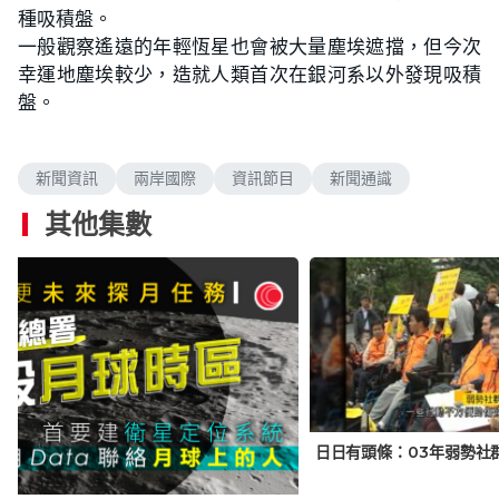
種吸積盤。
一般觀察遙遠的年輕恆星也會被大量塵埃遮擋，但今次
幸運地塵埃較少，造就人類首次在銀河系以外發現吸積
盤。
新聞資訊
兩岸國際
資訊節目
新聞通識
其他集數
日日有頭條：03年弱勢社