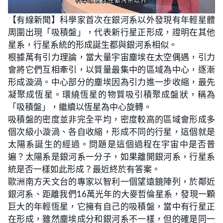
L
U
o
n
【有線新聞】科學家首次在銀河系以外發現有年輕星體
a
m
d
u
周圍出現「吸積盤」，代表新行星正形成，證明在其他
e
t
d
e
:
星系，行星系統的形成誕生都與銀河系相似。
3
.
根據萬有引力理論，當大量宇宙塵埃在太空偶遇，引力
0
6
會將它們互相牽引，以質量最集中的區域為中心，逐漸
%
形成漩渦。中心部分的塵埃因為引力進一步收縮，最先
凝聚成恆星。環繞恆星的物質吸引積聚成盤狀，稱為
「吸積盤」，繼續以恆星為中心旋轉。
吸積盤的密度並非完全平均，密度較高的區域會形成多
個次級小漩渦、各自收縮，形成不同的行星，這個就是
太陽系誕生的經過。問題是這個過程在宇宙中是否普
遍？太陽系是銀河系一分子，如果離開銀河系，行星系
統是否一樣如此形成？最近終於有答案。
歐洲南方天文台的專家以智利一個望遠鏡陣列，於鄰近
銀河系、距離我們16萬光年的大麥哲倫星系，發現一顆
巨大的年輕恆星，它擁有自己的吸積盤，當中有行星正
在形成，雖然塵埃成分和銀河系不一樣，但的確是同一