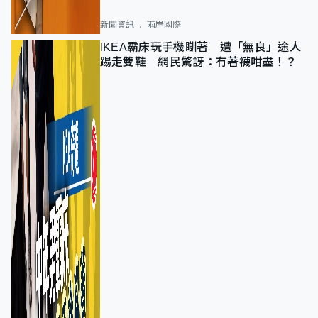
新聞資訊
兩岸國際
IKEA霸床玩手機瞓著 遭「無良」途人
踢走雙鞋 網民驚訝：冇著襪咁盡！？