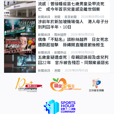
流感｜曾接種疫苗七歲男童染甲流死
亡 成今年首宗兒童感染離世個案
2026年08月04日
新聞資訊
港聞
首頁新聞
涉前年於新加坡機場傷人 港人母子分
別判囚半年、10日
2026年08月05日
新聞資訊
兩岸國際
偶像「不點名」談粉絲越界 日女死忠
遭群起狙擊 掛繩開直播道歉後輕生
2026年08月06日
新聞資訊
新聞熱話
五歲童疑遭虐死｜母親認誤殺及虐兒判
囚22年 官斥被告殘忍、同類案最惡劣
2026年08月05日
新聞資訊
港聞