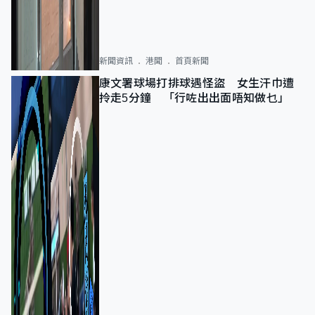
新聞資訊
港聞
首頁新聞
康文署球場打排球遇怪盜 女生汗巾遭
拎走5分鐘 「行咗出出面唔知做乜」