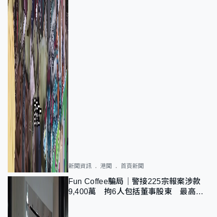
新聞資訊
港聞
首頁新聞
Fun Coffee騙局｜警接225宗報案涉款
9,400萬 拘6人包括董事股東 最高金
額一宗涉近千萬