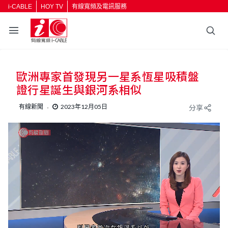
i-CABLE
HOY TV
有線寬頻及電訊服務
歐洲專家首發現另一星系恆星吸積盤
證行星誕生與銀河系相似
有線新聞
2023年12月05日
分享