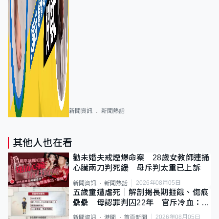
新聞資訊
新聞熱話
其他人也在看
勸未婚夫戒煙爆命案 28歲女教師連捅
心臟兩刀判死緩 母斥判太重已上訴
2026年08月05日
新聞資訊
新聞熱話
五歲童遭虐死｜解剖揭長期捱餓、傷痕
纍纍 母認罪判囚22年 官斥冷血：同
類案最惡劣
2026年08月05日
新聞資訊
港聞
首頁新聞