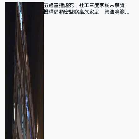
五歲童遭虐死｜社工三度家訪未察覺
機構倡頻密監察高危家庭 管浩鳴籲加
強跨部門協作