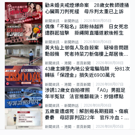
勸未婚夫戒煙爆命案 28歲女教師連捅
心臟兩刀判死緩 母斥判太重已上訴
2026年08月05日
新聞資訊
新聞熱話
偶像「不點名」談粉絲越界 日女死忠
遭群起狙擊 掛繩開直播道歉後輕生
2026年08月06日
新聞資訊
新聞熱話
黃大仙上邨傷人及自殺案 疑噪音問題
動殺機 死者持菜刀斬傷樓上鄰居後墮
斃
2026年08月08日
新聞資訊
港聞
首頁新聞
43歲主婦墮內地公安電騙陷阱 分81次
轉賬「保證金」損失近6900萬元
2026年08月07日
新聞資訊
港聞
首頁新聞
涉誘12歲女自拍祼照 「A0」男捱足
年半冤獄 法官推翻裁決：抄錯標點
2026年08月06日
新聞資訊
新聞熱話
五歲童遭虐死｜解剖揭長期捱餓、傷痕
纍纍 母認罪判囚22年 官斥冷血：同
類案最惡劣
2026年08月05日
新聞資訊
港聞
首頁新聞