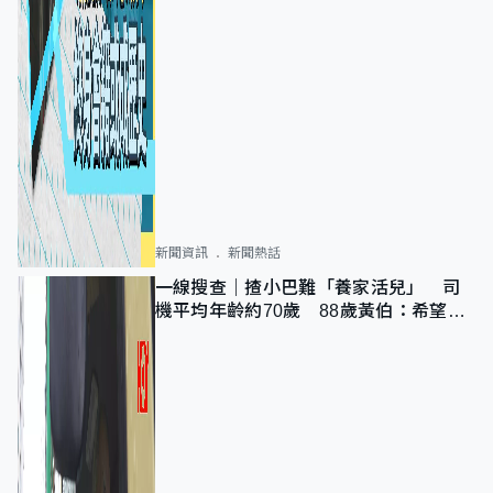
新聞資訊
新聞熱話
一線搜查｜揸小巴難「養家活兒」 司
機平均年齡約70歲 88歲黃伯：希望一
直揸落去