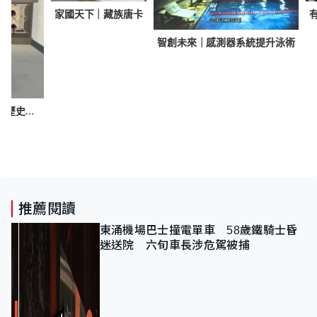
家國天下｜藏族唐卡
智創未來｜感測器系統提升泳術
家家有求｜和式部屋設計 瑞典博物館了解家具發展歷史 實測那一款無縫地板更耐用
推薦閱讀
東涌機場巴士撞電單車 58歲鐵騎士昏
迷送院 六旬車長涉危駕被捕