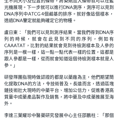
生不同大小及位置的條帶，將染劑加入條帶就可以在藍
光機展現。下一步就可以進行DNA測序，測序可以見到
DNA序列中ATCG 4個鹼基的排序。就好像這個樣本，
透過DNA鑒定就能夠確定它的物種。
盧日東：「我們可以見到測序結果。當我們得到DNA序
列的時候，就會在此見到不同的序列，例如有
CAAATAT，比對的結果就會見到待檢測樣本及人參的
序列是一模一樣，這一點一點代表一樣的位置，這都是
跟人參都是一樣，從而就會知道這個待檢測樣本就是人
參。」
研發隊團指現時做認證的都是以藥廠為主，他們期望簡
化提取DNA的方法，令技術普及。長遠而言，透過區塊
鏈技術壯大現時的中藥平台、增加公信力，促進香港高
質量中成藥產品製作及銷售，將中藥及中成藥推展至海
外。
李達三葉耀珍中醫藥研究發展中心主任邵鵬柱：「那個