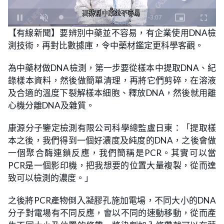
L
U
o
n
【有線新聞】要辨別中藥並不容易，有企業使用DNA檢
a
m
d
u
測技術，再對比數據庫，令中藥材鑑定更科學客觀。
e
t
d
e
:
3
為中藥材做DNA檢測，第一步要從樣本中提取DNA、紀
.
1
錄樣本資料，然後做簡單清理，再將它們剪碎，在溶液
9
%
及合適的溫度下裂解樣本細胞、釋放DNA，然後就用離
心機分離DNA及雜質。
康源分子鑒定檢測有限公司科學總監盧日東：「提取樣
本之後，我們得到一個好濃度及純度的DNA，之後會做
一個聚合酶連鎖反應，我們簡稱是PCR。其實可以當
PCR是一個影印機，把我想要的位置大量複製，從而達
致可以檢測的濃度。」
之後將PCR產物倒入凝膠孔施加電場，不同大小的DNA
分子對電場有不同反應，會以不同的速動移動，從而產