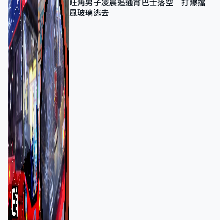
旺角男子凌晨追通宵巴士落空 打爆擋
風玻璃逃去