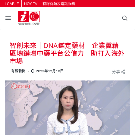
i-CABLE
HOY TV
有線寬頻及電訊服務
智創未來｜DNA鑑定藥材 企業冀藉
區塊鏈增中藥平台公信力 助打入海外
市場
有線新聞
2023年12月10日
分享