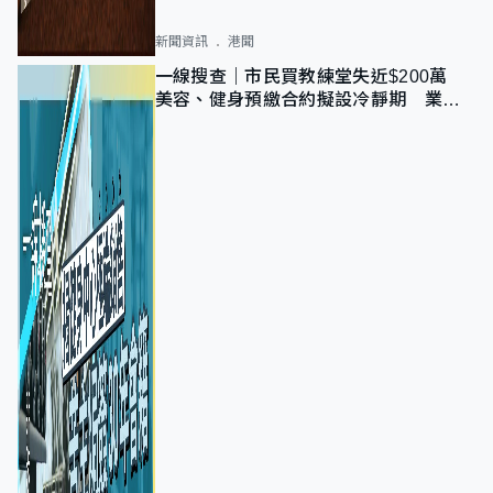
新聞資訊
港聞
一線搜查｜市民買教練堂失近$200萬
美容、健身預繳合約擬設冷靜期 業界
憂退款計法對商戶不公