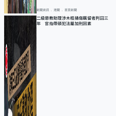
新聞資訊
港聞
首頁新聞
二級懲教助理涉木棍捅傷羈留者判囚三
年 官指帶頭犯法屬加刑因素