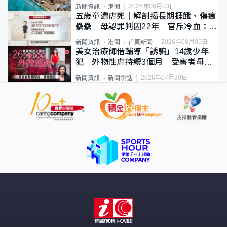
2026年08月03日
新聞資訊
港聞
五歲童遭虐死｜解剖揭長期捱餓、傷痕
纍纍 母認罪判囚22年 官斥冷血：同
類案最惡劣
2026年08月05日
新聞資訊
港聞
首頁新聞
美女治療師借輔導「誘騙」14歲少年
犯 外物性虐持續3個月 受害者母：
要保護其他人
2026年07月30日
新聞資訊
新聞熱話