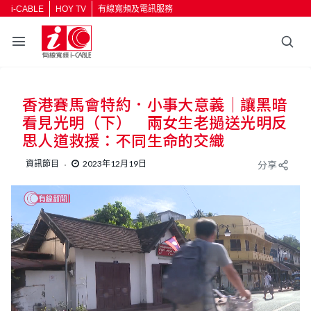
i-CABLE
HOY TV
有線寬頻及電訊服務
香港賽馬會特約．小事大意義｜讓黑暗
看見光明（下） 兩女生老撾送光明反
思人道救援：不同生命的交織
資訊節目
2023年12月19日
分享