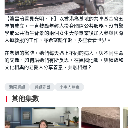
L
U
o
n
【讓黑暗看見光明．下】以香港為基地的共享基金會五
a
m
d
u
年前成立，一直鼓勵年輕人投身國際公共服務。沒有醫
e
t
d
e
:
學或公共衛生背景的兩個女生大學畢業後加入參與國際
0
.
人道救援的工作，亦希望趁年輕，多些看看世界。
7
9
%
在老撾的醫院，她們每天遇上不同的病人，與不同生命
的交織，如何讓她們有所反思，在異國他鄉，與種族和
文化相異的老撾人分享善意、共融相通？
新聞資訊
資訊節目
小事大意義
其他集數