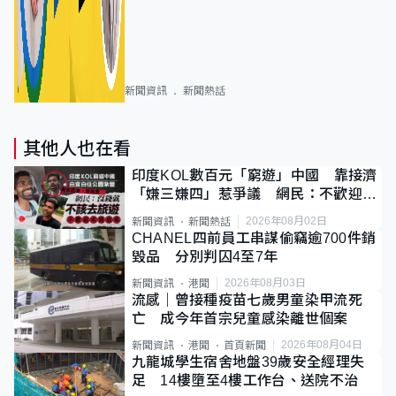
新聞資訊
新聞熱話
其他人也在看
印度KOL數百元「窮遊」中國 靠接濟
「嫌三嫌四」惹爭議 網民：不歡迎劣
質旅客
2026年08月02日
新聞資訊
新聞熱話
CHANEL四前員工串謀偷竊逾700件銷
毀品 分別判囚4至7年
2026年08月03日
新聞資訊
港聞
流感｜曾接種疫苗七歲男童染甲流死
亡 成今年首宗兒童感染離世個案
2026年08月04日
新聞資訊
港聞
首頁新聞
九龍城學生宿舍地盤39歲安全經理失
足 14樓墮至4樓工作台、送院不治