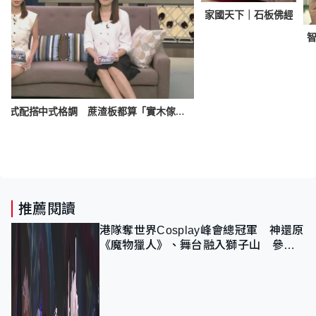
家國天下｜石板佛經
家家有求｜簡約歐式配搭中式格調 蔗渣板都算「實木傢俬」 坊間收納用品逐件評價
推薦閱讀
港隊奪世界Cosplay峰會總冠軍 神還原
《魔物獵人》、舞台融入獅子山 參賽
者：讓大家認識香港