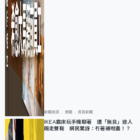
新聞資訊
港聞
首頁新聞
IKEA霸床玩手機瞓著 遭「無良」途人
踢走雙鞋 網民驚訝：冇著襪咁盡！？