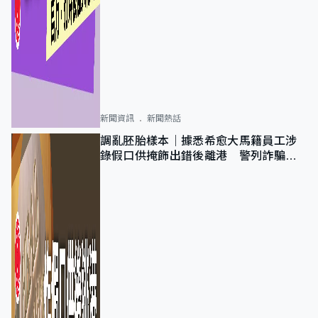
新聞資訊
新聞熱話
調亂胚胎樣本｜據悉希愈大馬籍員工涉
錄假口供掩飾出錯後離港 警列詐騙
正通緝在逃人士