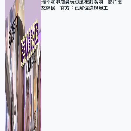
瑞幸咖啡店員玩忌廉槍對嘴噴 影片惹
怒網民 官方：已解僱違規員工