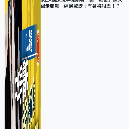
IKEA霸床玩手機瞓著 遭「無良」途人
踢走雙鞋 網民驚訝：冇著襪咁盡！？