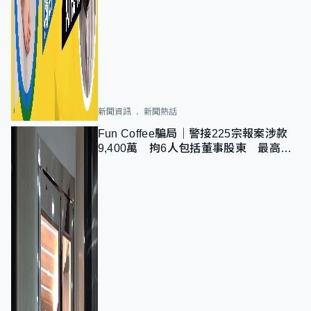
新聞資訊
新聞熱話
Fun Coffee騙局｜警接225宗報案涉款
9,400萬 拘6人包括董事股東 最高金
額一宗涉近千萬