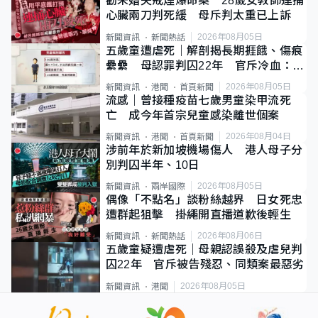
勸未婚夫戒煙爆命案 28歲女教師連捅
心臟兩刀判死緩 母斥判太重已上訴
2026年08月05日
新聞資訊
新聞熱話
五歲童遭虐死｜解剖揭長期捱餓、傷痕
纍纍 母認罪判囚22年 官斥冷血：同
類案最惡劣
2026年08月05日
新聞資訊
港聞
首頁新聞
流感｜曾接種疫苗七歲男童染甲流死
亡 成今年首宗兒童感染離世個案
2026年08月04日
新聞資訊
港聞
首頁新聞
涉前年於新加坡機場傷人 港人母子分
別判囚半年、10日
2026年08月05日
新聞資訊
兩岸國際
偶像「不點名」談粉絲越界 日女死忠
遭群起狙擊 掛繩開直播道歉後輕生
2026年08月06日
新聞資訊
新聞熱話
五歲童疑遭虐死｜母親認誤殺及虐兒判
囚22年 官斥被告殘忍、同類案最惡劣
2026年08月05日
新聞資訊
港聞