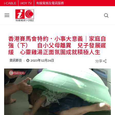
i-CABLE
HOY TV
有線寬頻及電訊服務
香港賽馬會特約．小事大意義｜家庭自
強（下） 自小父母離異 兒子發展遲
緩 心靈雞湯正面氛圍成就積極人生
資訊節目
2023年12月26日
分享