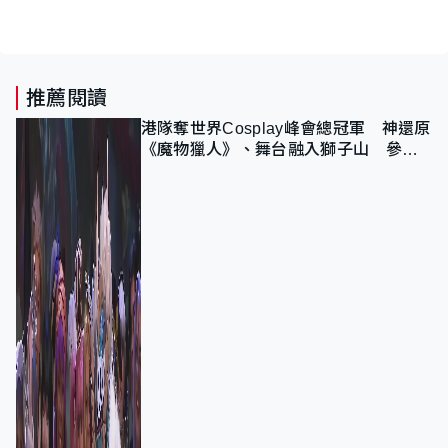
推薦閱讀
港隊奪世界Cosplay峰會總冠軍 神還原
《魔物獵人》、舞台融入獅子山 參賽
者：讓大家認識香港