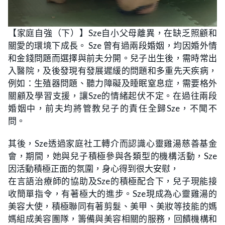
L
U
o
n
【家庭自強（下）】Sze自小父母離異，在缺乏照顧和
a
m
d
u
關愛的環境下成長。 Sze 曾有過兩段婚姻，均因婚外情
e
t
d
e
:
和金錢問題而選擇與前夫分開。兒子出生後，需時常出
1
.
入醫院，及後發現有發展遲緩的問題和多重先天疾病，
0
0
例如：生殖器問題、聽力障礙及睡眠窒息症，需要格外
%
關顧及學習支援，讓Sze的情緒起伏不定。在過往兩段
婚姻中，前夫均將管教兒子的責任全歸Sze，不聞不
問。
其後，Sze透過家庭社工轉介而認識心靈雞湯慈善基金
會，期間，她與兒子積極參與各類型的機構活動，Sze
因活動積極正面的氛圍，身心得到很大安慰，
在言語治療師的協助及Sze的積極配合下，兒子現能接
收簡單指令，有著極大的進步。Sze現成為心靈雞湯的
美容大使，積極聯同有著剪髮、美甲、美妝等技能的媽
媽組成美容團隊，籌備與美容相關的服務，回饋機構和