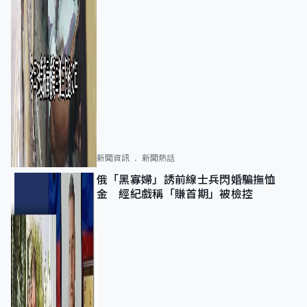
新聞資訊
新聞熱話
俄「黑寡婦」誘前線士兵閃婚騙撫恤
金 經紀戲稱「賺首期」被檢控