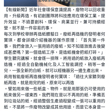
L
U
o
n
【有線新聞】近年社會環保意識提高，廢物可以回收重
a
m
d
u
用，升級再造，有初創團隊將科技應用在環保工業，提
e
t
d
e
:
升效益，不過要創科、環保、商業並行，兼可持續經
1
.
營，就不是一件容易的事。
5
4
每次到學校舉辦再造紙體驗日，廢紙再造機的發明者何
%
寶琪，都會詳細介紹機器的運作原理：「首先第一件
事，我們會放入一張用過的廢紙，知不知道放進去後變
成甚麼嗎？第一個造紙工序，是造紙機會把紙打碎。」
學生聽完講解，就會逐一排隊，將用過的紙放入廢紙再
造機，經過全自動機械化及人工智能調控，稍等一會
兒，一張全新的白紙，就可以經機器另一邊生產出來。
商用智能廢紙再造機發明者何寶琪：「過往大家聽到廢
紙再造，就是用完的紙，原來可以再造
。譬如用來做一些紙盒、物件，就是用那張仍可使用的
紙來做另一樣東西。我們現在是以不再用的紙，準備丟
到垃圾站的紙，經過整個生產過程變成一張可以重用的
紙，不是將一件廢物改變成其他用途，而是它本身是一