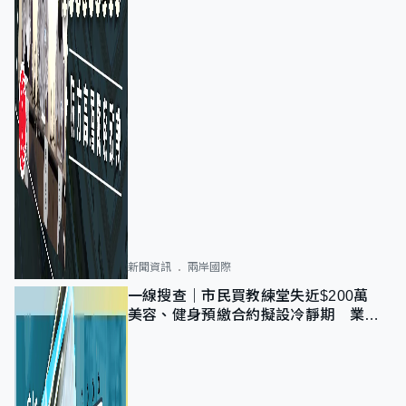
新聞資訊
兩岸國際
一線搜查｜市民買教練堂失近$200萬
美容、健身預繳合約擬設冷靜期 業界
憂退款計法對商戶不公