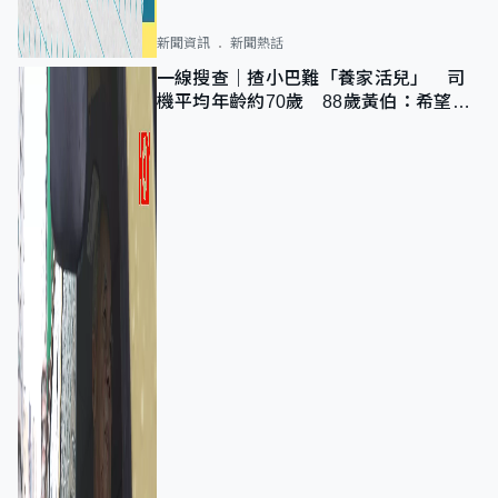
新聞資訊
新聞熱話
一線搜查｜揸小巴難「養家活兒」 司
機平均年齡約70歲 88歲黃伯：希望一
直揸落去