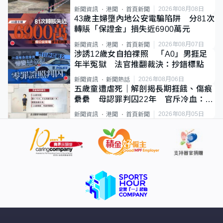
斃
2026年08月08日
新聞資訊
港聞
首頁新聞
43歲主婦墮內地公安電騙陷阱 分81次
轉賬「保證金」損失近6900萬元
2026年08月07日
新聞資訊
港聞
首頁新聞
涉誘12歲女自拍祼照 「A0」男捱足
年半冤獄 法官推翻裁決：抄錯標點
2026年08月06日
新聞資訊
新聞熱話
五歲童遭虐死｜解剖揭長期捱餓、傷痕
纍纍 母認罪判囚22年 官斥冷血：同
類案最惡劣
2026年08月05日
新聞資訊
港聞
首頁新聞