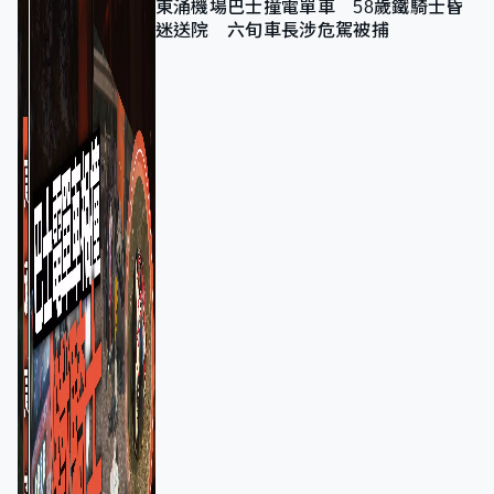
東涌機場巴士撞電單車 58歲鐵騎士昏
迷送院 六旬車長涉危駕被捕