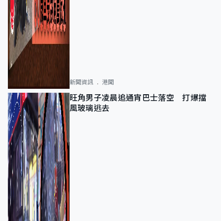
新聞資訊
港聞
旺角男子凌晨追通宵巴士落空 打爆擋
風玻璃逃去