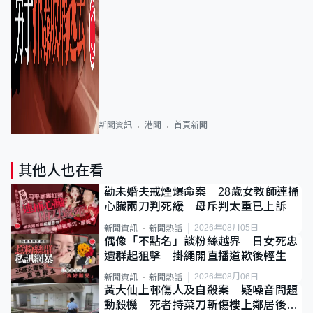
新聞資訊
港聞
首頁新聞
其他人也在看
勸未婚夫戒煙爆命案 28歲女教師連捅
心臟兩刀判死緩 母斥判太重已上訴
2026年08月05日
新聞資訊
新聞熱話
偶像「不點名」談粉絲越界 日女死忠
遭群起狙擊 掛繩開直播道歉後輕生
2026年08月06日
新聞資訊
新聞熱話
黃大仙上邨傷人及自殺案 疑噪音問題
動殺機 死者持菜刀斬傷樓上鄰居後墮