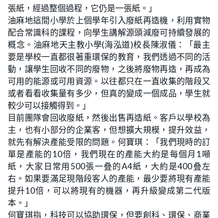
張紙，經過整個過程，它仍是一張紙。」
油麻地這間小學於上個學年引入廢紙再造機，利用實物
配合常識科的課程，向學生講解源頭減廢可持續發展的
概念。油麻地天主教小學(海泓道)校長陳淑儀：「最主
要是學校一直都很著重環保的教育，我們透過不同的活
動，讓學生回收不同的廢物，之後將廢物再造，再成為
可用的能源或可用資源。以往都只在一直收集的階段又
或者看看收集量有多少，但真的變成一個成品，學生就
較少可以接觸得到。」
目前團隊會回收廢紙，然後出售再造紙。客戶以學校為
主，也有小部分的企業客，但想擴大規模，提升效益，
就先有解決產能受限的問題。何寶琪：「我們現時的訂
單是產能的10倍，我們現在的產能大約是每個月1噸
紙，大家日常用500張一叠的A4紙，大約是400叠左
右。如果要滿足現階段客人的產能，最少要將現有產能
提升10倍，可以將現有的機器，再升級變成第二代版
本。」
何寶琪指，科技可以協助環保，但要創科、環保、商業