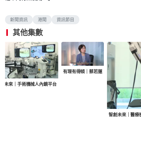
新聞資訊
港聞
資訊節目
其他集數
有理有得傾｜蔡若蓮
創未來｜手術機械人內鏡平台