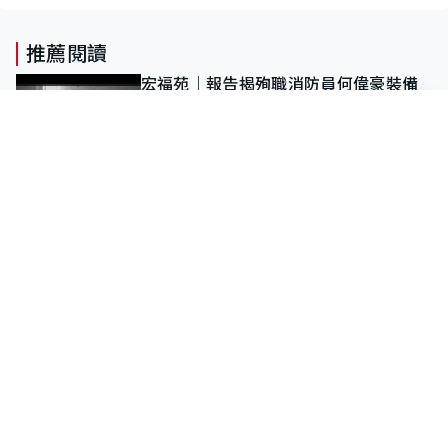
推薦閱讀
宏福苑｜報告揭殉職消防員何偉豪裝備
嚴重受損 曾嘗試逃生、惜別無選擇下
棄裝備墮樓