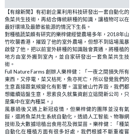
【有線新聞】有初創企業利用科技研發出一套自動化的
魚菜共生技術，再結合傳統耕種的知識，讓植物可以在
最好環境及最節省能源的情況下生長。
對種植蔬菜頗有研究的樂梓健經營農場多年，2018年山
竹吹襲香港，摧毀了他的室外農場，但想不到這場風暴
啟發了他，把以前室外耕種的知識融會貫通，將種植的
地方由室外搬到室內，並自家研發出一套魚菜共生技
術。
Full Nature Farms 創辦人樂梓健：「一夜之間損失所有
東西，又停電，菜又枯死，魚亦死亡，所以發覺我們的
生意直接跟氣候變化有影響。溫室被山竹弄毀，我們都
想繼續這盤生意，思索良久就集資創立這間新公司，只
是集中在室內種菜。」
風暴過後又遇上新冠疫情，但樂梓健的團隊並沒有氣
餒，還將魚菜共生系統自動化，透過人工智能、物聯網
技術及大數據培植出食用花及微菜苗。樂梓健：「種菜
自動化在種植方面有很多好處，我們根據不斷重複嘗