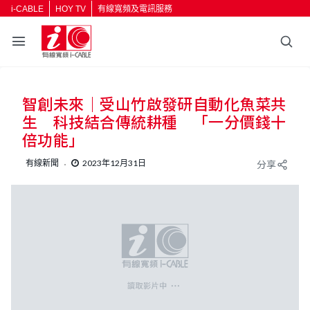
i-CABLE
HOY TV
有線寬頻及電訊服務
返回
智創未來｜受山竹啟發研自動化魚菜共
按輸入鍵開始搜尋
生 科技結合傳統耕種 「一分價錢十
倍功能」
有線新聞
2023年12月31日
分享