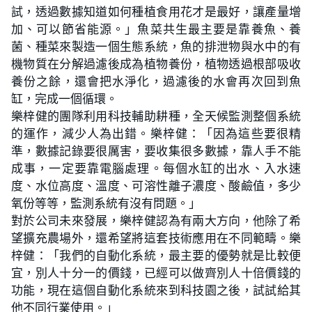
試，透過數據知道如何種植食用花才是最好，讓產量增
加、可以節省能源。」魚菜共生最主要是靠養魚、養
菌、種菜來製造一個生態系統，魚的排泄物與水中的有
機物質在分解過濾後成為植物養份，植物透過根部吸收
養份之餘，還會把水淨化，過濾後的水會再次回到魚
缸，完成一個循環。
樂梓健的團隊利用科技輔助耕種，全天候監測整個系統
的運作，減少人為出錯。樂梓健：「因為這些要很精
準，數據記錄要很厲害，要收集很多數據，靠人手不能
成事，一定要靠電腦處理。每個水缸的出水、入水速
度、水位高度、溫度、可溶性離子濃度、酸鹼值，多少
氧份等等，監測系統有沒有問題。」
對於公司未來發展，樂梓健認為有兩大方向，他除了希
望擴充農場外，還希望將這套技術應用在不同範疇。樂
梓健：「我們的自動化系統，最主要的優勢就是比較便
宜，別人十分一的價錢，已經可以做齊別人十倍價錢的
功能，現在這個自動化系統來到科技園之後，試試給其
他不同行業使用。」