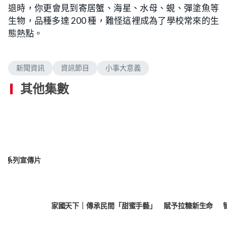
退時，你更會見到寄居蟹、海星、水母、蜆、彈塗魚等
生物，品種多達 200 種，難怪這裡成為了學校常來的生
態熱點。
新聞資訊
資訊節目
小事大意義
其他集數
年｜系列宣傳片
家國天下｜傳承民間「甜蜜手藝」 賦予拉糖新生命