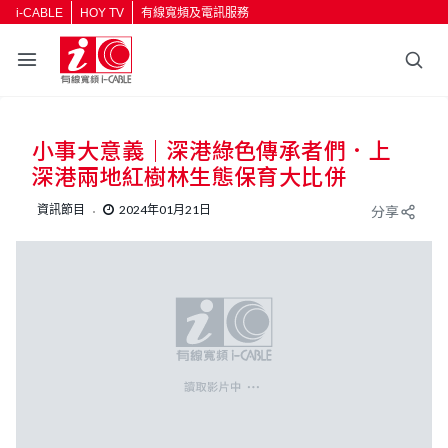
i-CABLE
HOY TV
有線寬頻及電訊服務
返回
小事大意義｜深港綠色傳承者們．上
按輸入鍵開始搜尋
深港兩地紅樹林生態保育大比併
資訊節目
2024年01月21日
分享