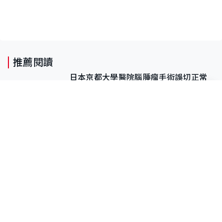
推薦閱讀
日本京都大學醫院腦腫瘤手術誤切正常
組織 致病人無法呼吸 醫院公開道歉