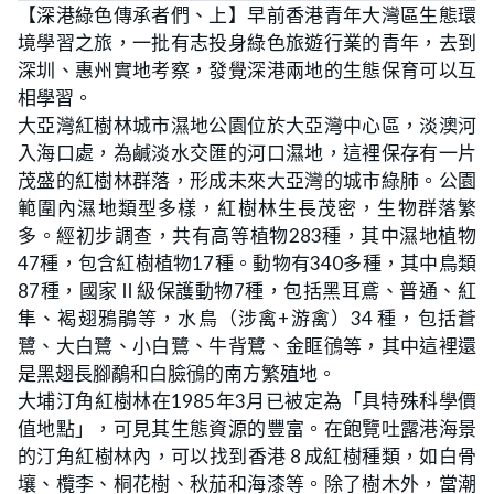
【深港綠色傳承者們、上】早前香港青年大灣區生態環
境學習之旅，一批有志投身綠色旅遊行業的青年，去到
深圳、惠州實地考察，發覺深港兩地的生態保育可以互
相學習。
大亞灣紅樹林城市濕地公園位於大亞灣中心區，淡澳河
入海口處，為鹹淡水交匯的河口濕地，這裡保存有一片
茂盛的紅樹林群落，形成未來大亞灣的城市綠肺。公園
範圍內濕地類型多樣，紅樹林生長茂密，生物群落繁
多。經初步調查，共有高等植物283種，其中濕地植物
47種，包含紅樹植物17種。動物有340多種，其中鳥類
87種，國家Ⅱ級保護動物7種，包括黑耳鳶、普通、紅
隼、褐翅鴉鵑等，水鳥（涉禽+游禽）34 種，包括蒼
鷺、大白鷺、小白鷺、牛背鷺、金眶鴴等，其中這裡還
是黑翅長腳鷸和白臉鴴的南方繁殖地。
大埔汀角紅樹林在1985年3月已被定為「具特殊科學價
值地點」，可見其生態資源的豐富。在飽覽吐露港海景
的汀角紅樹林內，可以找到香港 8 成紅樹種類，如白骨
壤、欖李、桐花樹、秋茄和海漆等。除了樹木外，當潮