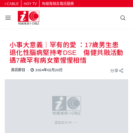
i-CABLE
HOY TV
有線寬頻及電訊服務
返回
小事大意義｜罕有的愛 ：17歲男生患
按輸入鍵開始搜尋
退化性腦病堅持考DSE 傷健共融活動
遇7歲罕有病女童惺惺相惜
資訊節目
2024年02月20日
分享