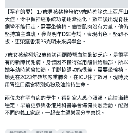
【罕有的愛】 17歲男孩蔡梓培於9歲時確診患上亞歷山
大症，令中樞神經系統功能逐漸退化，數年後出現脊柱
側彎不能行走，需要坐輪椅。儘管肌肉沒有力量，他仍
堅持讀主流班，參與明年DSE考試，表現出色，堅韌不
拔，更榮獲香港PS光明未來獎學金。
7歲女孩蘇栩炘2歲確診丙酮酸鹽血氧酶缺乏症，是很罕
有的新陳代謝病，身體因不懂得運用醣供給腦部，所以
她年幼時就會抽筋，手腳協調功能很差，需要坐輪椅。
她更在2023年確診嚴重肺炎，在ICU住了數月，現時要
用胃造口餵食特別奶粉及油維持生命。
兩位患有罕有病的學生，得到家人悉心照顧，病情漸轉
穩定，早前更參與香港兒科醫學會傷健共融活動，配對
不同的義工家庭，一起去主題樂園分享喜悅。