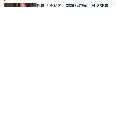
偶像「不點名」談粉絲越界 日女死忠
遭群起狙擊 掛繩開直播道歉後輕生