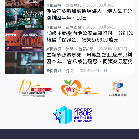
2026年08月06日
新聞資訊
新聞熱話
涉前年於新加坡機場傷人 港人母子分
別判囚半年、10日
2026年08月05日
新聞資訊
兩岸國際
43歲主婦墮內地公安電騙陷阱 分81次
轉賬「保證金」損失近6900萬元
2026年08月07日
新聞資訊
港聞
首頁新聞
五歲童疑遭虐死｜母親認誤殺及虐兒判
囚22年 官斥被告殘忍、同類案最惡劣
2026年08月05日
新聞資訊
港聞