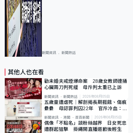
新聞資訊
新聞熱話
其他人也在看
勸未婚夫戒煙爆命案 28歲女教師連捅
心臟兩刀判死緩 母斥判太重已上訴
2026年08月05日
新聞資訊
新聞熱話
五歲童遭虐死｜解剖揭長期捱餓、傷痕
纍纍 母認罪判囚22年 官斥冷血：同
類案最惡劣
2026年08月05日
新聞資訊
港聞
首頁新聞
偶像「不點名」談粉絲越界 日女死忠
遭群起狙擊 掛繩開直播道歉後輕生