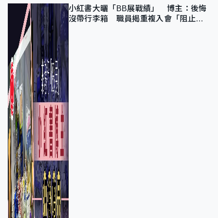
小紅書大曬「BB展戰績」 博主：後悔
沒帶行李箱 職員揭重複入會「阻止唔
到」