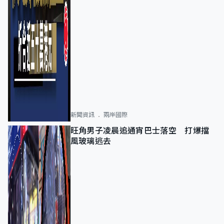
新聞資訊
兩岸國際
旺角男子凌晨追通宵巴士落空 打爆擋
風玻璃逃去