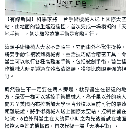
L
U
o
n
【有線新聞】科學家將一台手術機械人送上國際太空
a
m
d
u
站，由地面的醫生遙距操控，首次完成一場模擬的「天
e
t
d
e
:
地手術」，初步驗證遠端手術是實際可行。
2
.
8
這類手術機械人大家不會陌生，它們由外科醫生操控，
3
%
將雙手動作複製到機械臂，靈活技巧結合精密工具，令
醫生可以執行各種高難度手術，包括微創手術，醫生操
作機械人時是透過立體高清鏡頭，獲得比肉眼更強的視
野。
既然醫生不一定要在病人旁邊，就算醫生在很遠的地
方，是否一樣可以遙控手術機械人，為千里以外的病人
開刀？美國內布拉斯加大學林肯分校以目前可行的最遠
距離驗證，將手術機械人送上國際太空站，控制台留在
地球，6位外科醫生在大約兩小時之內先後嘗試在地面
操控太空站的機械臂，首次模擬一場「天地手術」。