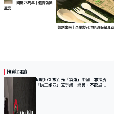
國慶75周年｜體育強國
環保產品
推薦閱讀
印度KOL數百元「窮遊」中國 靠接濟
「嫌三嫌四」惹爭議 網民：不歡迎劣
質旅客