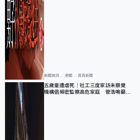
新聞資訊
港聞
首頁新聞
五歲童遭虐死｜社工三度家訪未察覺
機構倡頻密監察高危家庭 管浩鳴籲加
強跨部門協作