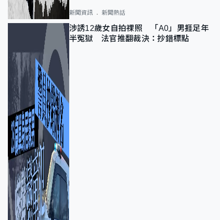
新聞資訊
新聞熱話
涉誘12歲女自拍祼照 「A0」男捱足年
半冤獄 法官推翻裁決：抄錯標點