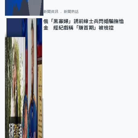
新聞資訊
新聞熱話
俄「黑寡婦」誘前線士兵閃婚騙撫恤
金 經紀戲稱「賺首期」被檢控