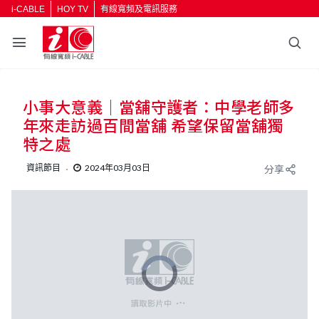
i-CABLE
HOY TV
有線寬頻及電訊服務
小事大意義｜當舖守護者：中學老師多
年來走訪過百間當舖 希望保留當舖獨
特之處
資訊節目
2024年03月03日
分享
V
i
d
e
o
P
l
a