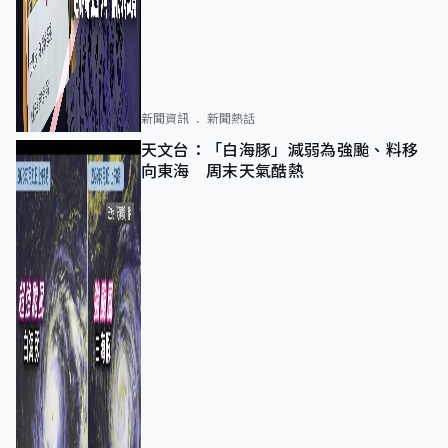
新聞資訊
新聞熱話
天文台：「白海豚」減弱為強颱、料移
向東海 周末天氣酷熱