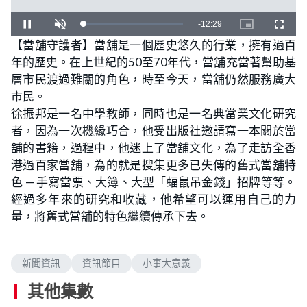
y
e
r
i
R
-
12:29
L
P
U
P
F
s
o
a
n
l
i
u
【當舖守護者】當舖是一個歷史悠久的行業，擁有過百
o
a
u
m
c
l
e
a
d
s
u
t
l
d
年的歷史。在上世紀的50至70年代，當舖充當著幫助基
e
e
t
u
s
i
d
e
r
c
n
m
:
層市民渡過難關的角色，時至今天，當舖仍然服務廣大
g
e
r
.
0
-
e
.
市民。
i
e
a
0
n
n
0
-
徐振邦是一名中學教師，同時也是一名典當業文化研究
%
P
i
i
者，因為一次機緣巧合，他受出版社邀請寫一本關於當
c
t
舖的書籍，過程中，他迷上了當舖文化，為了走訪全香
n
u
r
港過百家當舖，為的就是搜集更多已失傳的舊式當舖特
e
i
色 — 手寫當票、大簿、大型「蝠鼠吊金錢」招牌等等。
經過多年來的研究和收藏，他希望可以運用自己的力
n
量，將舊式當舖的特色繼續傳承下去。
g
T
新聞資訊
資訊節目
小事大意義
i
其他集數
m