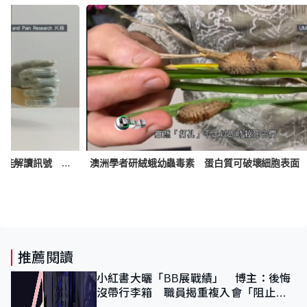
e
機械義肢配合重置截肢神經手術 以人工智能解讀訊號 可精細控制每隻手指
推薦閱讀
小紅書大曬「BB展戰績」 博主：後悔
沒帶行李箱 職員揭重複入會「阻止唔