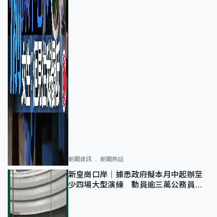
新聞資訊
新聞熱話
新皇崗口岸｜據悉政府擬本月中起辦至
少四場大型演練 動員逾三萬公務員人
次測試