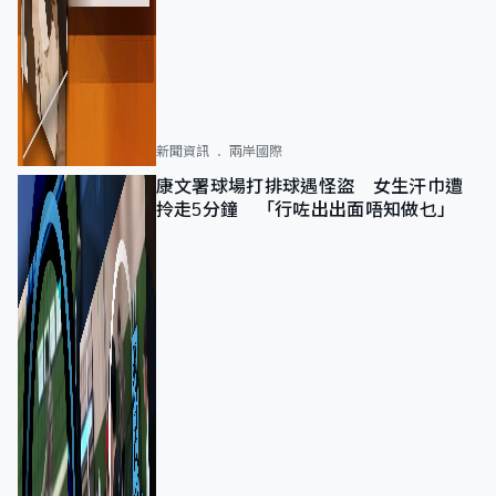
新聞資訊
兩岸國際
康文署球場打排球遇怪盜 女生汗巾遭
拎走5分鐘 「行咗出出面唔知做乜」