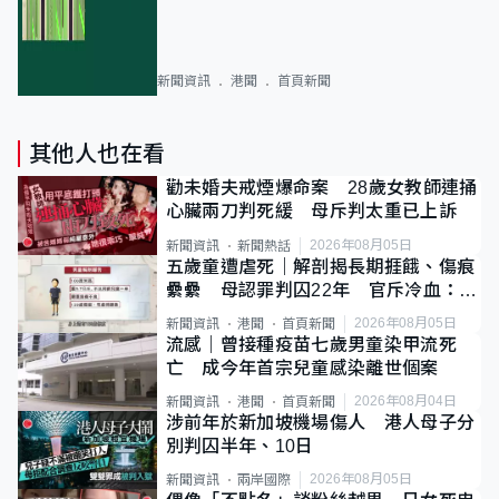
新聞資訊
港聞
首頁新聞
其他人也在看
勸未婚夫戒煙爆命案 28歲女教師連捅
心臟兩刀判死緩 母斥判太重已上訴
2026年08月05日
新聞資訊
新聞熱話
五歲童遭虐死｜解剖揭長期捱餓、傷痕
纍纍 母認罪判囚22年 官斥冷血：同
類案最惡劣
2026年08月05日
新聞資訊
港聞
首頁新聞
流感｜曾接種疫苗七歲男童染甲流死
亡 成今年首宗兒童感染離世個案
2026年08月04日
新聞資訊
港聞
首頁新聞
涉前年於新加坡機場傷人 港人母子分
別判囚半年、10日
2026年08月05日
新聞資訊
兩岸國際