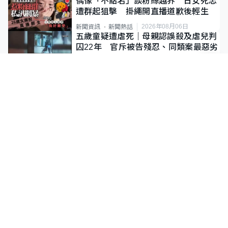
偶像「不點名」談粉絲越界 日女死忠
遭群起狙擊 掛繩開直播道歉後輕生
2026年08月06日
新聞資訊
新聞熱話
五歲童疑遭虐死｜母親認誤殺及虐兒判
囚22年 官斥被告殘忍、同類案最惡劣
2026年08月05日
新聞資訊
港聞