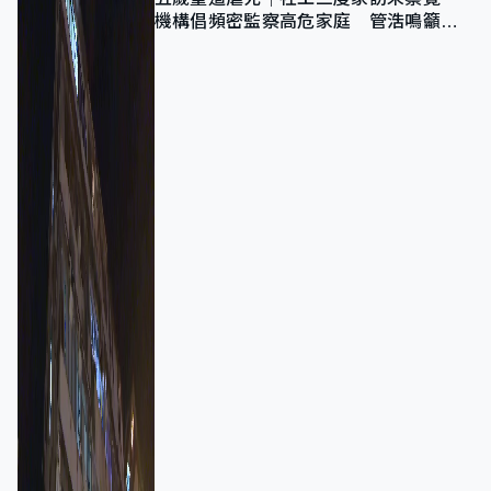
機構倡頻密監察高危家庭 管浩鳴籲加
強跨部門協作