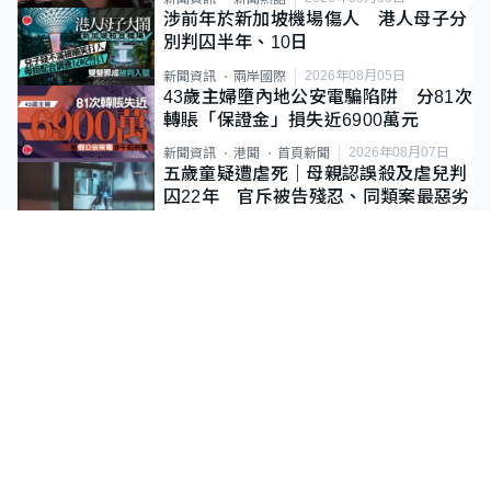
涉前年於新加坡機場傷人 港人母子分
別判囚半年、10日
2026年08月05日
新聞資訊
兩岸國際
43歲主婦墮內地公安電騙陷阱 分81次
轉賬「保證金」損失近6900萬元
2026年08月07日
新聞資訊
港聞
首頁新聞
五歲童疑遭虐死｜母親認誤殺及虐兒判
囚22年 官斥被告殘忍、同類案最惡劣
2026年08月05日
新聞資訊
港聞