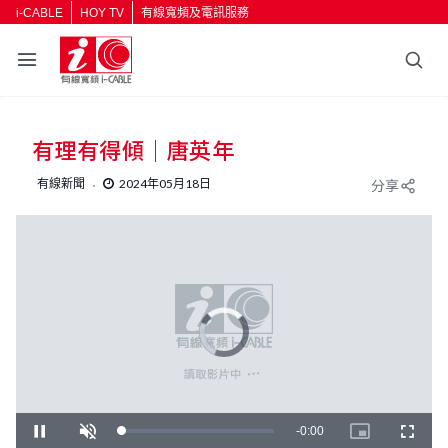
i-CABLE
HOY TV
有線寬頻及電訊服務
有理有得傾｜唐英年
有線新聞
2024年05月18日
分享
V
i
d
e
o
P
l
a
y
e
r
i
R
-
26:25
L
P
U
P
F
s
o
l