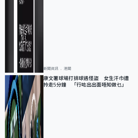
新聞資訊
港聞
康文署球場打排球遇怪盜 女生汗巾遭
拎走5分鐘 「行咗出出面唔知做乜」