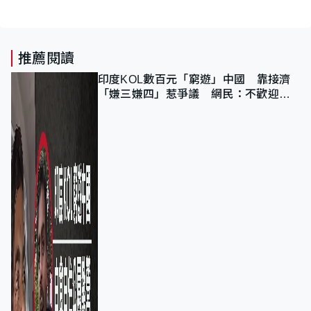
推薦閱讀
印度KOL數百元「窮遊」中國 靠接濟
「嫌三嫌四」惹爭議 網民：不歡迎劣
質旅客