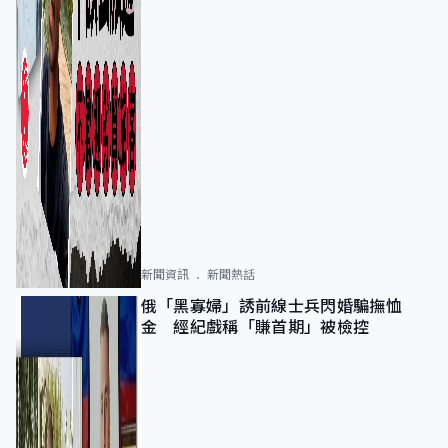
新聞資訊
新聞熱話
俄「黑寡婦」誘前線士兵閃婚騙撫恤
金 經紀戲稱「賺首期」被檢控