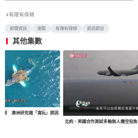
a
n
i
u
o
a
u
m
c
l
e
a
d
s
u
t
l
d
e
e
t
u
s
i
有理有得傾
d
e
r
c
n
m
:
g
e
r
.
0
-
e
%
i
e
新聞資訊
港聞
有理有得傾
資訊節目
a
n
n
-
P
其他集數
i
i
c
t
n
u
r
e
i
n
g
T
i
翻滾 澳洲研究揭「貪玩」原因
m
e