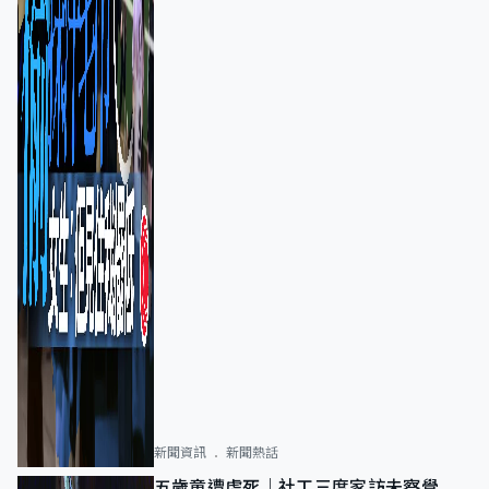
新聞資訊
新聞熱話
五歲童遭虐死｜社工三度家訪未察覺