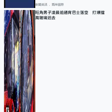
新聞資訊
兩岸國際
旺角男子凌晨追通宵巴士落空 打爆擋
風玻璃逃去