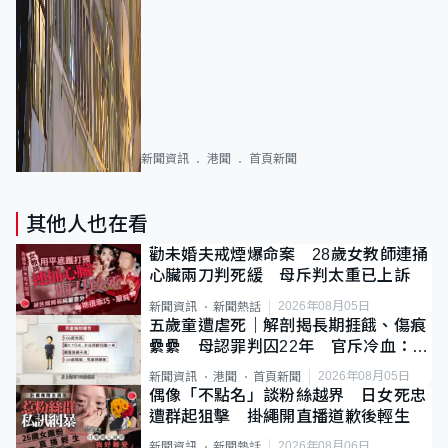
新聞資訊
港聞
首頁新聞
其他人也在看
勸未婚夫戒煙爆命案 28歲女教師連捅
心臟兩刀判死緩 母斥判太重已上訴
2026年08月05日
新聞資訊
新聞熱話
五歲童遭虐死｜解剖揭長期捱餓、傷痕
纍纍 母認罪判囚22年 官斥冷血：同
類案最惡劣
2026年08月05日
新聞資訊
港聞
首頁新聞
偶像「不點名」談粉絲越界 日女死忠
遭群起狙擊 掛繩開直播道歉後輕生
2026年08月06日
新聞資訊
新聞熱話