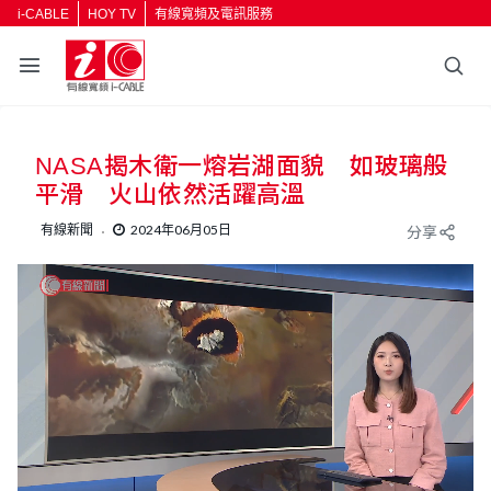
i-CABLE
HOY TV
有線寬頻及電訊服務
NASA揭木衛一熔岩湖面貌 如玻璃般
平滑 火山依然活躍高溫
有線新聞
2024年06月05日
分享