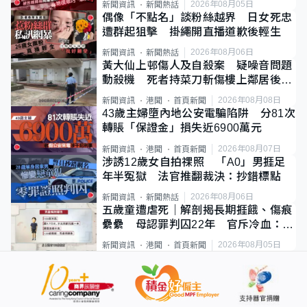
2026年08月05日
新聞資訊
新聞熱話
偶像「不點名」談粉絲越界 日女死忠
遭群起狙擊 掛繩開直播道歉後輕生
2026年08月06日
新聞資訊
新聞熱話
黃大仙上邨傷人及自殺案 疑噪音問題
動殺機 死者持菜刀斬傷樓上鄰居後墮
斃
2026年08月08日
新聞資訊
港聞
首頁新聞
43歲主婦墮內地公安電騙陷阱 分81次
轉賬「保證金」損失近6900萬元
2026年08月07日
新聞資訊
港聞
首頁新聞
涉誘12歲女自拍祼照 「A0」男捱足
年半冤獄 法官推翻裁決：抄錯標點
2026年08月06日
新聞資訊
新聞熱話
五歲童遭虐死｜解剖揭長期捱餓、傷痕
纍纍 母認罪判囚22年 官斥冷血：同
類案最惡劣
2026年08月05日
新聞資訊
港聞
首頁新聞