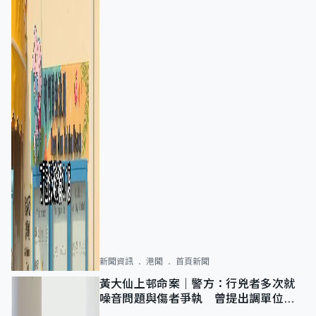
新聞資訊
港聞
首頁新聞
黃大仙上邨命案｜警方：行兇者多次就
噪音問題與傷者爭執 曾提出調單位已
獲批