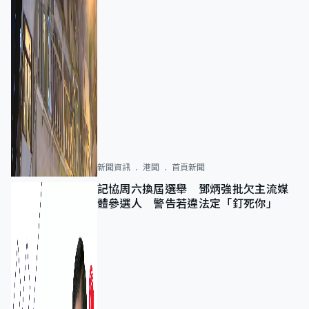
新聞資訊
港聞
首頁新聞
記協周六換屆選舉 鄧炳強批欠主流媒
體參選人 警告若違法定「釘死你」