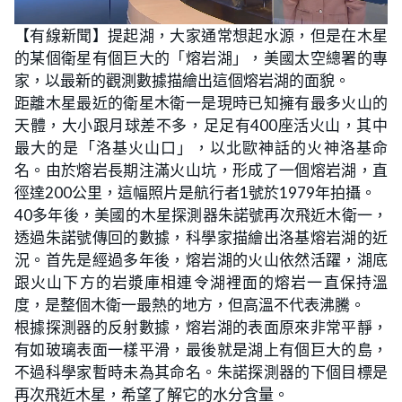
L
U
o
n
【有線新聞】提起湖，大家通常想起水源，但是在木星
a
m
d
u
的某個衛星有個巨大的「熔岩湖」，美國太空總署的專
e
t
d
e
:
家，以最新的觀測數據描繪出這個熔岩湖的面貌。
3
.
距離木星最近的衛星木衛一是現時已知擁有最多火山的
7
0
天體，大小跟月球差不多，足足有400座活火山，其中
%
最大的是「洛基火山口」，以北歐神話的火神洛基命
名。由於熔岩長期注滿火山坑，形成了一個熔岩湖，直
徑達200公里，這幅照片是航行者1號於1979年拍攝。
40多年後，美國的木星探測器朱諾號再次飛近木衛一，
透過朱諾號傳回的數據，科學家描繪出洛基熔岩湖的近
況。首先是經過多年後，熔岩湖的火山依然活躍，湖底
跟火山下方的岩漿庫相連令湖裡面的熔岩一直保持溫
度，是整個木衛一最熱的地方，但高溫不代表沸騰。
根據探測器的反射數據，熔岩湖的表面原來非常平靜，
有如玻璃表面一樣平滑，最後就是湖上有個巨大的島，
不過科學家暫時未為其命名。朱諾探測器的下個目標是
再次飛近木星，希望了解它的水分含量。