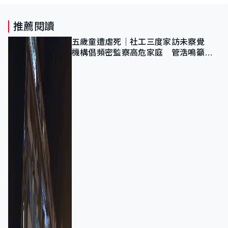
推薦閱讀
五歲童遭虐死｜社工三度家訪未察覺
機構倡頻密監察高危家庭 管浩鳴籲加
強跨部門協作