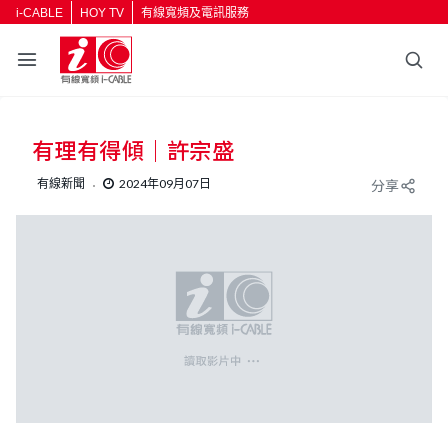
i-CABLE
HOY TV
有線寬頻及電訊服務
返回
有理有得傾｜許宗盛
按輸入鍵開始搜尋
有線新聞
2024年09月07日
分享