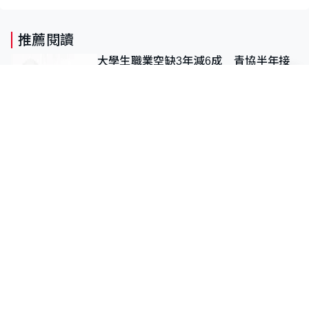
推薦閱讀
大學生職業空缺3年減6成 青協半年接
660宗求助 人力資源學會：AI浪潮重整
職位需求