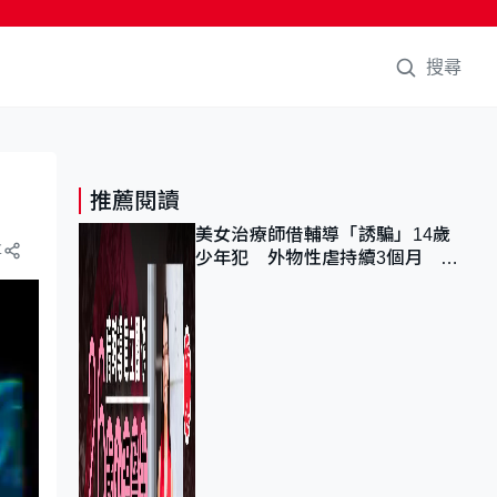
搜尋
推薦閱讀
美女治療師借輔導「誘騙」14歲
享
少年犯 外物性虐持續3個月 受
害者母：要保護其他人