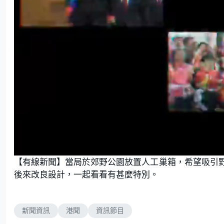
L
U
o
n
【有線新聞】當局於郊野公園放置人工巢箱，希望吸引
a
m
d
u
e
t
後來改良設計，一起看看有甚麼特別。
d
e
:
1
7
.
0
4
新聞資訊
港聞
資訊節目
%