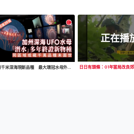
正在播
加州千米深海現新品種 最大環冠水母外形如飛碟 科學家15年僅遇10次