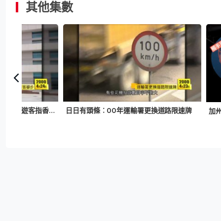
其他集數
日日有頭條︰00年調查發現近半遊客指香港物價太高、空氣污染嚴重
日日有頭條︰00年運輸署更換道路限速牌