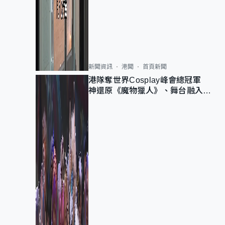
新聞資訊
港聞
首頁新聞
港隊奪世界Cosplay峰會總冠軍
神還原《魔物獵人》、舞台融入獅
子山 參賽者：讓大家認識香港