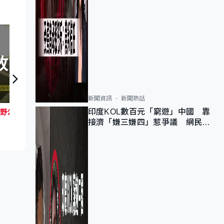
放
新聞資訊
新聞熱話
日日有頭條：01年當局改良郊野公園人工巢箱
印度KOL數百元「窮遊」中國 靠
日日有
美探測車直擊「火衛一」越過火星及太陽間 拍下至今最清晰火星日食過程
接濟「嫌三嫌四」惹爭議 網民：
不歡迎劣質旅客