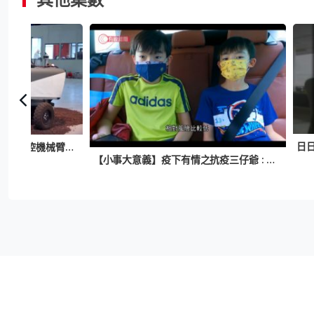
日
ESA研遙控系統 容許太空人遙控機械臂探索地面 操縱桿設壓力回饋增臨場感
【小事大意義】疫下有情之抗疫三仔爺 : 兩小兄弟做抗疫義工了解社會