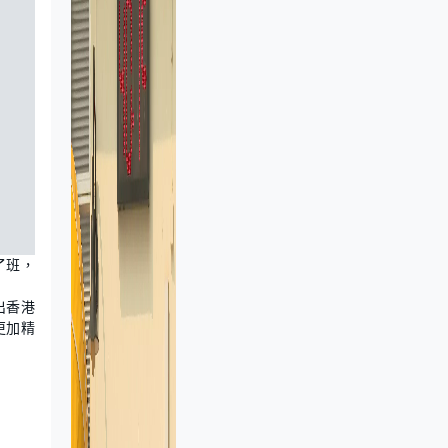
了班，
出香港
更加精