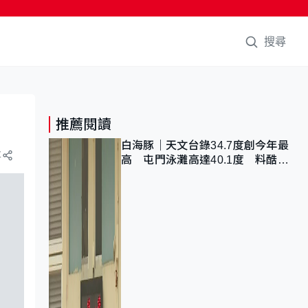
搜尋
推薦閱讀
白海豚｜天文台錄34.7度創今年最
享
高 屯門泳灘高達40.1度 料酷熱
天氣持續