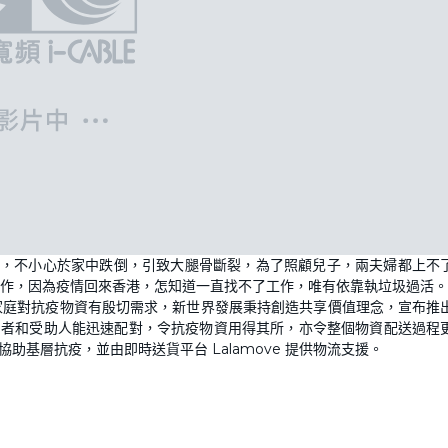
子，不小心於家中跌倒，引致大腿骨斷裂，為了照顧兒子，兩夫婦都上不
作，因為疫情回來香港，怎知道一直找不了工作，唯有依靠執垃圾過活。
家庭對抗疫物資有殷切需求，新世界發展秉持創造共享價值理念，宣布推
促使捐助者和受助人能迅速配對，令抗疫物資用得其所，亦令整個物資配送過程
助基層抗疫，並由即時送貨平台 Lalamove 提供物流支援。