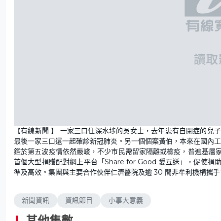
【有線新聞 】 一家三口住深水埗的吳女士，去年患有自閉症的兒
最後一家三口還一起確診新冠肺炎。另一個個案黃伯，本來在國內工
鑑於第五波疫情依然嚴峻，不少市民需留家隔離或檢疫，普遍基層
首個大型捐贈配對網上平台「Share for Good 愛互送」，
準及高效。集團與主要合作伙伴仁濟醫院及逾 30 間非牟利機構攜手協
新聞資訊
資訊節目
小事大意義
其他集數