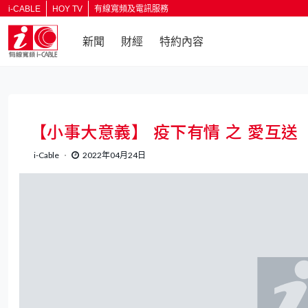
i-CABLE
HOY TV
有線寬頻及電訊服務
新聞
財經
特約內容
返回
【小事大意義】 疫下有情 之 愛互送
i-Cable
2022年04月24日