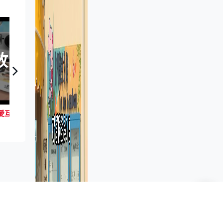
放
日日有頭條︰00年調查發現近半遊客指香港物價太高、空氣污染嚴重
日日有
【小事大意義】 疫下有情 之 愛互送 ：捐贈配對平台 促使捐助受助迅速配對
新聞資訊
港聞
首頁新聞
涉前年於新加坡機場傷人 港人母
子分別判囚半年、10日