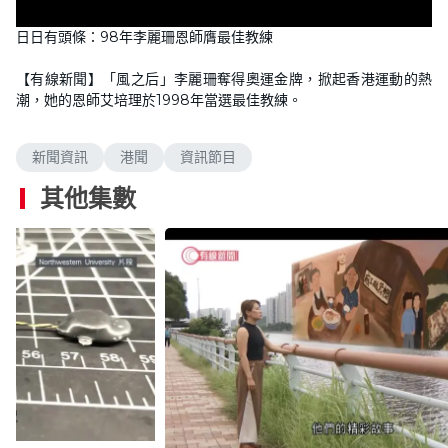
L
U
o
n
日日有頭條：98年李麗珊恩師膺最佳教練
a
m
d
u
e
t
d
e
【有線新聞】「風之后」李麗珊奪得奧運金牌，掀起香港運動的熱
:
2
潮，她的恩師艾培理於1998年當選最佳教練。
9
.
0
7
新聞資訊
港聞
資訊節目
%
其他集數