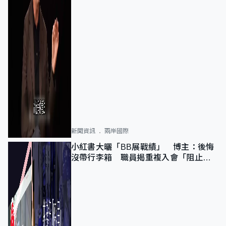
新聞資訊
兩岸國際
小紅書大曬「BB展戰績」 博主：後悔
沒帶行李箱 職員揭重複入會「阻止唔
到」