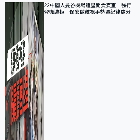
22中國人曼谷機場追星闖貴賓室 強行
登機遭拒 保安做歧視手勢遭紀律處分