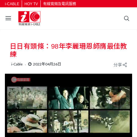
i-CABLE
HOY TV
有線寬頻及電訊服務
日日有頭條：98年李麗珊恩師膺最佳教
練
i-Cable
2022年04月26日
分享