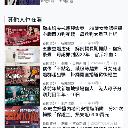
新聞資訊
新聞熱話
其他人也在看
勸未婚夫戒煙爆命案 28歲女教師連捅
心臟兩刀判死緩 母斥判太重已上訴
2026年08月05日
新聞資訊
新聞熱話
五歲童遭虐死｜解剖揭長期捱餓、傷痕
纍纍 母認罪判囚22年 官斥冷血：同
類案最惡劣
2026年08月05日
新聞資訊
港聞
首頁新聞
偶像「不點名」談粉絲越界 日女死忠
遭群起狙擊 掛繩開直播道歉後輕生
2026年08月06日
新聞資訊
新聞熱話
涉前年於新加坡機場傷人 港人母子分
別判囚半年、10日
2026年08月05日
新聞資訊
兩岸國際
43歲主婦墮內地公安電騙陷阱 分81次
轉賬「保證金」損失近6900萬元
2026年08月07日
新聞資訊
港聞
首頁新聞