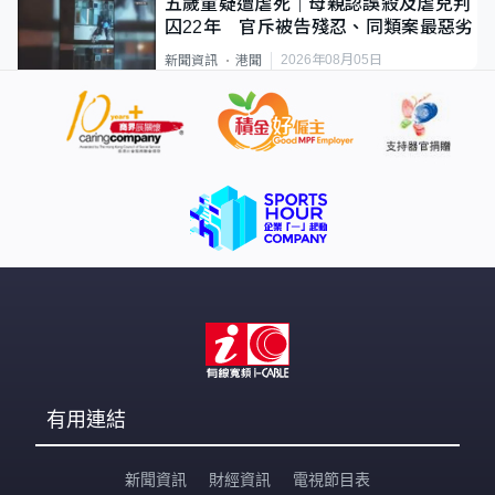
五歲童疑遭虐死｜母親認誤殺及虐兒判
囚22年 官斥被告殘忍、同類案最惡劣
2026年08月05日
新聞資訊
港聞
有用連結
新聞資訊
財經資訊
電視節目表