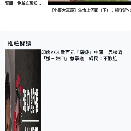
美研植入式微型溫度計 實時監測移植腎臟 免驗血預知排斥反應
推薦閱讀
印度KOL數百元「窮遊」中國 靠接濟
「嫌三嫌四」惹爭議 網民：不歡迎劣
質旅客