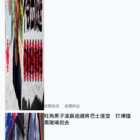
新聞資訊
新聞熱話
旺角男子凌晨追通宵巴士落空 打爆擋
風玻璃逃去