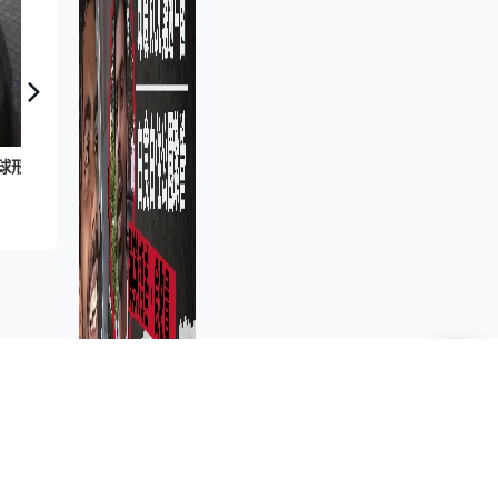
醫衞局計劃重整醫院聯網 盧寵茂：應考慮人口、病床種類
家國
智創未來｜警隊談判組試用球形機械人 能遙控滾動兼通訊 備相機、傳感器助勘探