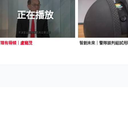
正在播放
有理有得傾｜盧寵茂