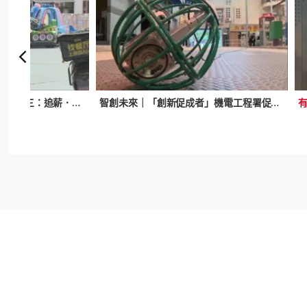
家國天下｜中國青年內卷系列三：追薪．追心
智創未來｜「創新促成者」機電工程署促成科研成果實際應用