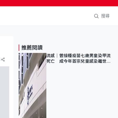
搜尋
推薦閱讀
流感｜曾接種疫苗七歲男童染甲流
享
死亡 成今年首宗兒童感染離世個
案