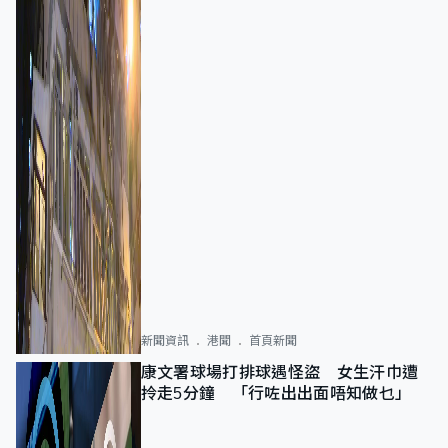
新聞資訊
港聞
首頁新聞
康文署球場打排球遇怪盜 女生汗巾遭
拎走5分鐘 「行咗出出面唔知做乜」