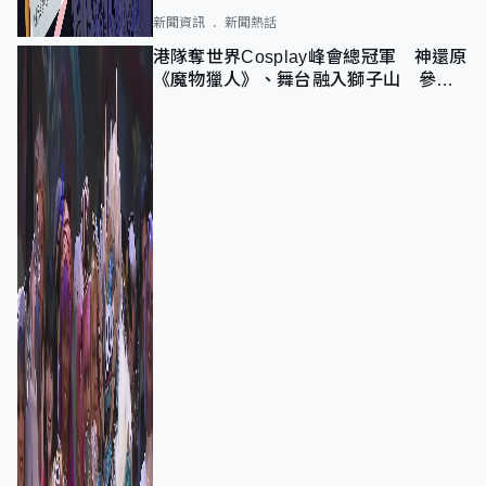
新聞資訊
新聞熱話
港隊奪世界Cosplay峰會總冠軍 神還原
《魔物獵人》、舞台融入獅子山 參賽
者：讓大家認識香港