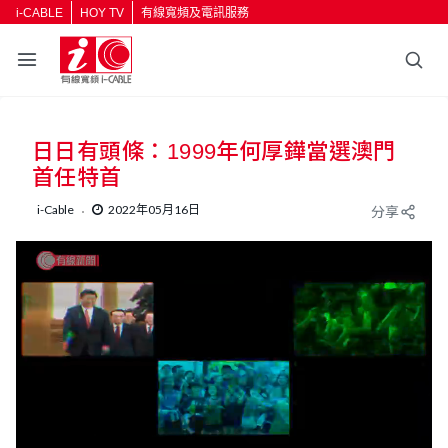
i-CABLE
HOY TV
有線寬頻及電訊服務
日日有頭條：1999年何厚鏵當選澳門
首任特首
i-Cable
2022年05月16日
分享