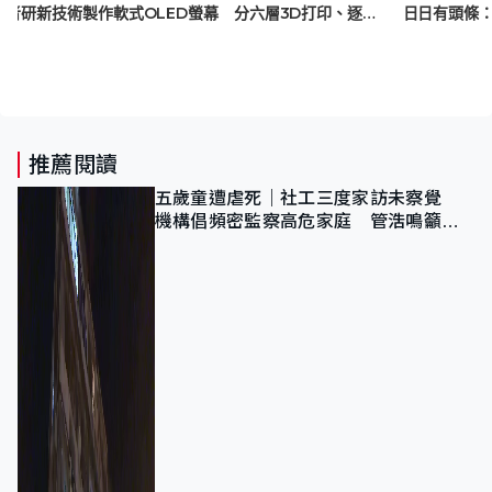
美學者研新技術製作軟式OLED螢幕 分六層3D打印、逐層完成 有望大幅降生產門檻
推薦閱讀
五歲童遭虐死｜社工三度家訪未察覺
機構倡頻密監察高危家庭 管浩鳴籲加
強跨部門協作