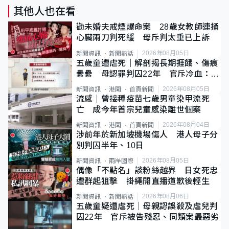
其他人也在看
勸未婚夫戒煙爆命案 28歲女教師連捅
心臟兩刀判死緩 母斥判太重已上訴
2026年08月05日
新聞資訊
新聞熱話
五歲童遭虐死｜解剖揭長期捱餓、傷痕
纍纍 母認罪判囚22年 官斥冷血：同
類案最惡劣
2026年08月05日
新聞資訊
港聞
首頁新聞
流感｜曾接種疫苗七歲男童染甲流死
亡 成今年首宗兒童感染離世個案
2026年08月04日
新聞資訊
港聞
首頁新聞
涉前年於新加坡機場傷人 港人母子分
別判囚半年、10日
2026年08月05日
新聞資訊
兩岸國際
偶像「不點名」談粉絲越界 日女死忠
遭群起狙擊 掛繩開直播道歉後輕生
2026年08月06日
新聞資訊
新聞熱話
五歲童疑遭虐死｜母親認誤殺及虐兒判
囚22年 官斥被告殘忍、同類案最惡劣