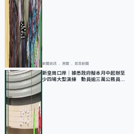
新聞資訊
港聞
首頁新聞
新皇崗口岸｜據悉政府擬本月中起辦至
少四場大型演練 動員逾三萬公務員人
次測試