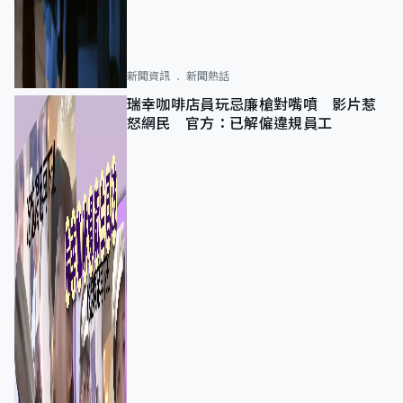
新聞資訊
新聞熱話
瑞幸咖啡店員玩忌廉槍對嘴噴 影片惹
怒網民 官方：已解僱違規員工