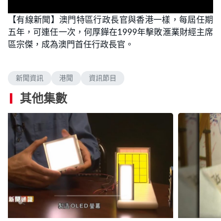
L
U
o
n
【有線新聞】澳門特區行政長官與香港一樣，每屆任期
a
m
d
u
五年，可連任一次，何厚鏵在1999年擊敗滙業財經主席
e
t
d
e
:
區宗傑，成為澳門首任行政長官。
1
9
.
1
6
新聞資訊
港聞
資訊節目
%
其他集數