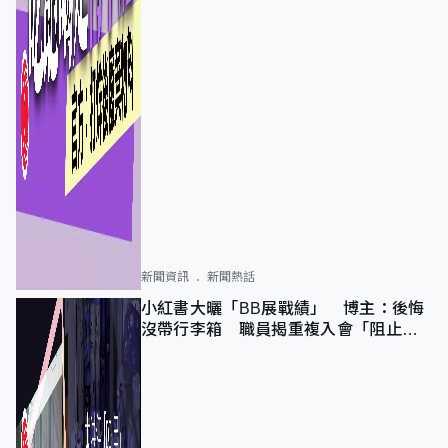
新聞資訊
新聞熱話
小紅書大曬「BB展戰績」 博主：後悔
沒帶行李箱 職員揭重複入會「阻止唔
到」