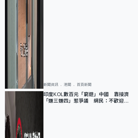
新聞資訊
港聞
首頁新聞
印度KOL數百元「窮遊」中國 靠接濟
「嫌三嫌四」惹爭議 網民：不歡迎劣
質旅客