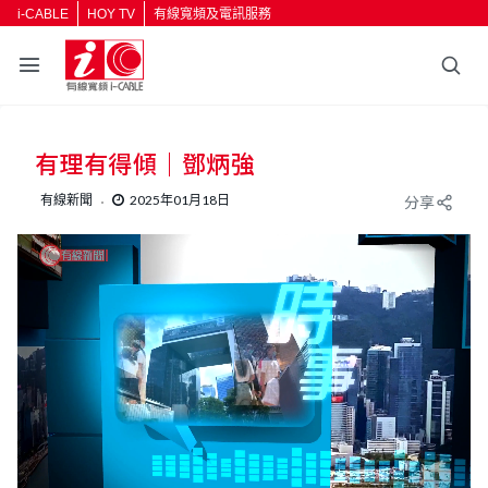
i-CABLE
HOY TV
有線寬頻及電訊服務
有理有得傾｜鄧炳強
有線新聞
2025年01月18日
分享
L
U
o