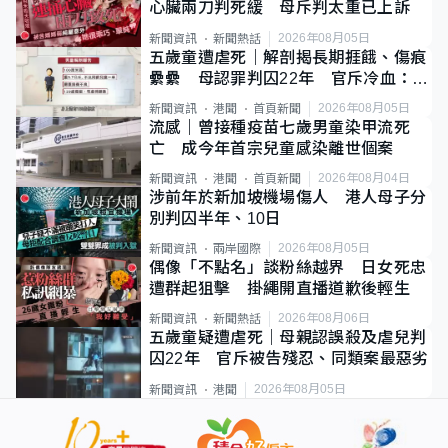
心臟兩刀判死緩 母斥判太重已上訴
2026年08月05日
新聞資訊
新聞熱話
五歲童遭虐死｜解剖揭長期捱餓、傷痕
纍纍 母認罪判囚22年 官斥冷血：同
類案最惡劣
2026年08月05日
新聞資訊
港聞
首頁新聞
流感｜曾接種疫苗七歲男童染甲流死
亡 成今年首宗兒童感染離世個案
2026年08月04日
新聞資訊
港聞
首頁新聞
涉前年於新加坡機場傷人 港人母子分
別判囚半年、10日
2026年08月05日
新聞資訊
兩岸國際
偶像「不點名」談粉絲越界 日女死忠
遭群起狙擊 掛繩開直播道歉後輕生
2026年08月06日
新聞資訊
新聞熱話
五歲童疑遭虐死｜母親認誤殺及虐兒判
囚22年 官斥被告殘忍、同類案最惡劣
2026年08月05日
新聞資訊
港聞