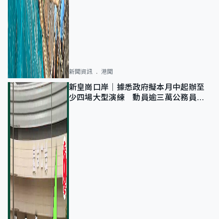
新聞資訊
港聞
新皇崗口岸｜據悉政府擬本月中起辦至
少四場大型演練 動員逾三萬公務員人
次測試