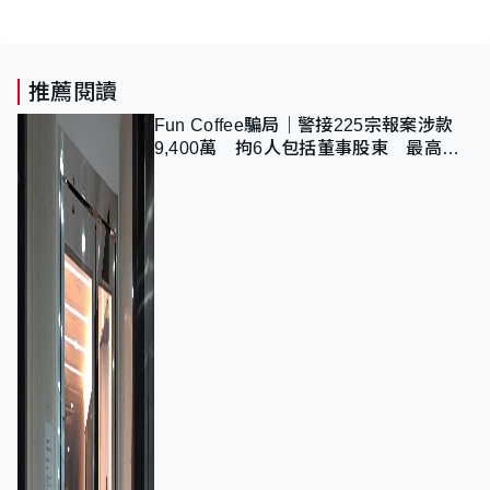
推薦閱讀
Fun Coffee騙局｜警接225宗報案涉款
9,400萬 拘6人包括董事股東 最高金
額一宗涉近千萬