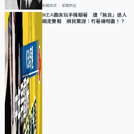
新聞資訊
新聞熱話
IKEA霸床玩手機瞓著 遭「無良」途人
踢走雙鞋 網民驚訝：冇著襪咁盡！？