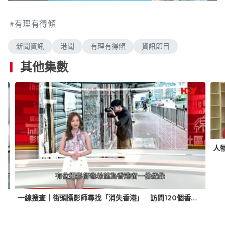
n
a
m
d
u
e
t
有理有得傾
d
e
:
0
.
新聞資訊
港聞
有理有得傾
資訊節目
3
6
%
其他集數
人
 利用食品科技將廚餘轉化為生活用品
一線搜查｜街頭攝影師尋找「消失香港」 訪問120個香港故事 出書記錄老店最後情懷