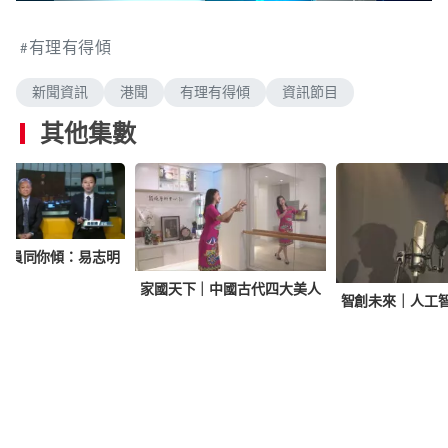
n
a
m
d
u
e
t
有理有得傾
d
e
:
0
.
新聞資訊
港聞
有理有得傾
資訊節目
4
0
%
其他集數
議員同你傾：易志明
家國天下｜中國古代四大美人
智創未來｜人工