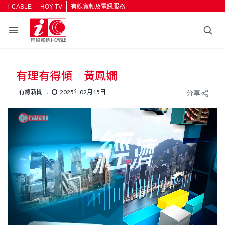
i-CABLE
HOY TV
有線寬頻及電訊服務
有理有得傾｜黃鳳嫺
有線新聞
2025年02月15日
分享
L
U
o