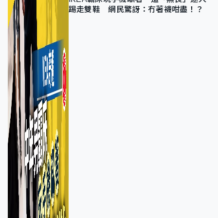
踢走雙鞋 網民驚訝：冇著襪咁盡！？