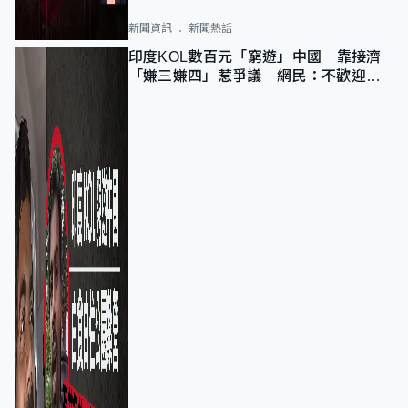
新聞資訊
新聞熱話
印度KOL數百元「窮遊」中國 靠接濟
「嫌三嫌四」惹爭議 網民：不歡迎劣
質旅客