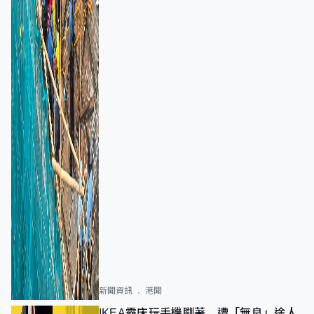
新聞資訊
港聞
IKEA霸床玩手機瞓著 遭「無良」途人