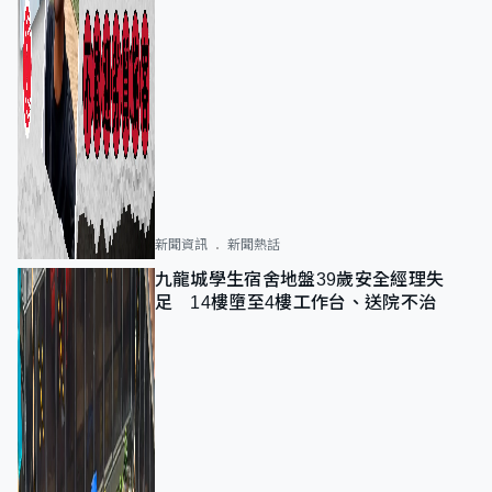
新聞資訊
新聞熱話
九龍城學生宿舍地盤39歲安全經理失
足 14樓墮至4樓工作台、送院不治