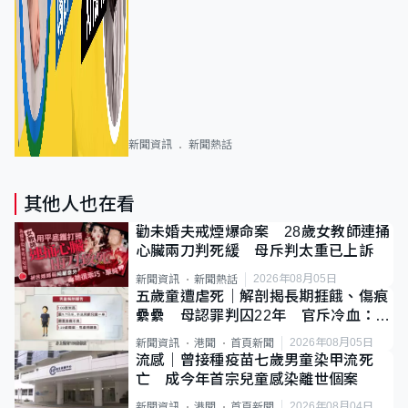
新聞資訊
新聞熱話
其他人也在看
勸未婚夫戒煙爆命案 28歲女教師連捅
心臟兩刀判死緩 母斥判太重已上訴
2026年08月05日
新聞資訊
新聞熱話
五歲童遭虐死｜解剖揭長期捱餓、傷痕
纍纍 母認罪判囚22年 官斥冷血：同
類案最惡劣
2026年08月05日
新聞資訊
港聞
首頁新聞
流感｜曾接種疫苗七歲男童染甲流死
亡 成今年首宗兒童感染離世個案
2026年08月04日
新聞資訊
港聞
首頁新聞