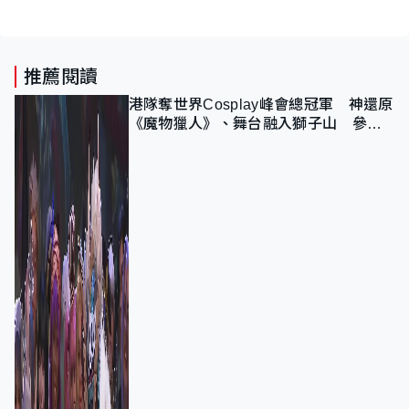
推薦閱讀
港隊奪世界Cosplay峰會總冠軍 神還原
《魔物獵人》、舞台融入獅子山 參賽
者：讓大家認識香港