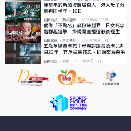
涉前年於新加坡機場傷人 港人母子分
別判囚半年、10日
2026年08月05日
新聞資訊
兩岸國際
偶像「不點名」談粉絲越界 日女死忠
遭群起狙擊 掛繩開直播道歉後輕生
2026年08月06日
新聞資訊
新聞熱話
五歲童疑遭虐死｜母親認誤殺及虐兒判
囚22年 官斥被告殘忍、同類案最惡劣
2026年08月05日
新聞資訊
港聞