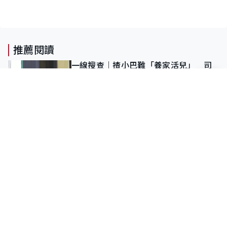
推薦閱讀
一線搜查｜揸小巴難「養家活兒」 司
機平均年齡約70歲 88歲黃伯：希望一
直揸落去