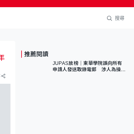
搜尋
推薦閱讀
年
JUPAS放榜｜東華學院誤向所有
申請人發送取錄電郵 涉人為操作
疏忽、影響11,139人
享