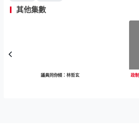
其他集數
馬素梅
議員同你傾：林哲玄