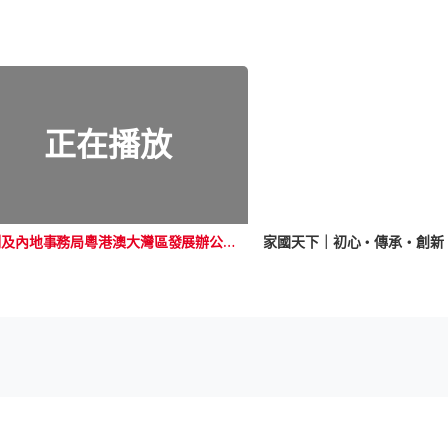
正在播放
政制及內地事務局粵港澳大灣區發展辦公室呈獻：建灣區 南沙見 - 第二集｜青年創業
家國天下｜初心・傳承・創新