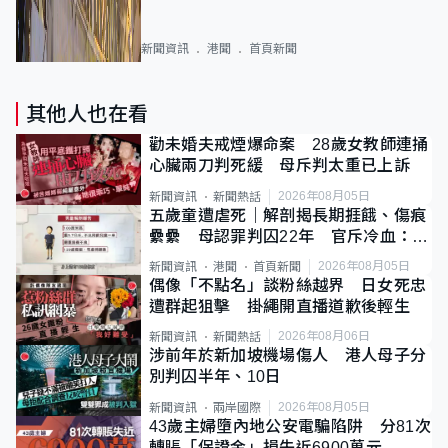
新聞資訊
港聞
首頁新聞
其他人也在看
勸未婚夫戒煙爆命案 28歲女教師連捅
心臟兩刀判死緩 母斥判太重已上訴
2026年08月05日
新聞資訊
新聞熱話
五歲童遭虐死｜解剖揭長期捱餓、傷痕
纍纍 母認罪判囚22年 官斥冷血：同
類案最惡劣
2026年08月05日
新聞資訊
港聞
首頁新聞
偶像「不點名」談粉絲越界 日女死忠
遭群起狙擊 掛繩開直播道歉後輕生
2026年08月06日
新聞資訊
新聞熱話
涉前年於新加坡機場傷人 港人母子分
別判囚半年、10日
2026年08月05日
新聞資訊
兩岸國際
43歲主婦墮內地公安電騙陷阱 分81次
轉賬「保證金」損失近6900萬元