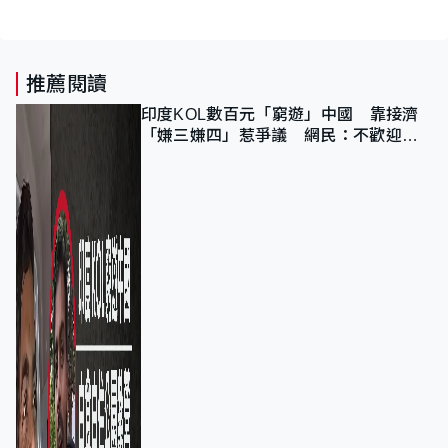
推薦閱讀
印度KOL數百元「窮遊」中國 靠接濟
「嫌三嫌四」惹爭議 網民：不歡迎劣
質旅客