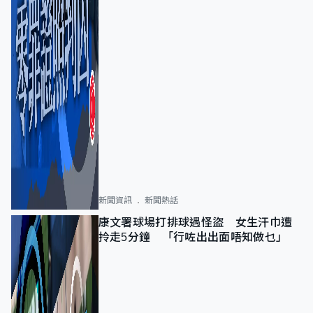
新聞資訊
新聞熱話
康文署球場打排球遇怪盜 女生汗巾遭
拎走5分鐘 「行咗出出面唔知做乜」