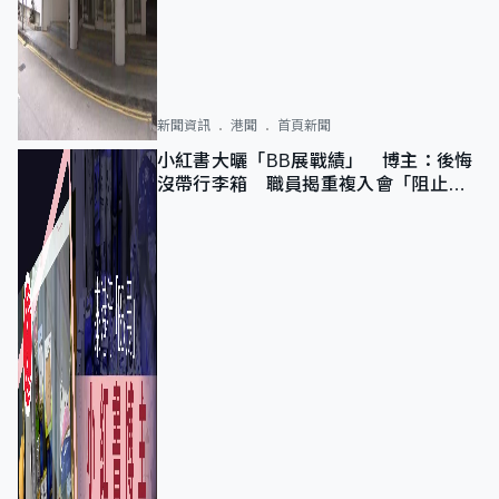
新聞資訊
港聞
首頁新聞
小紅書大曬「BB展戰績」 博主：後悔
沒帶行李箱 職員揭重複入會「阻止唔
到」