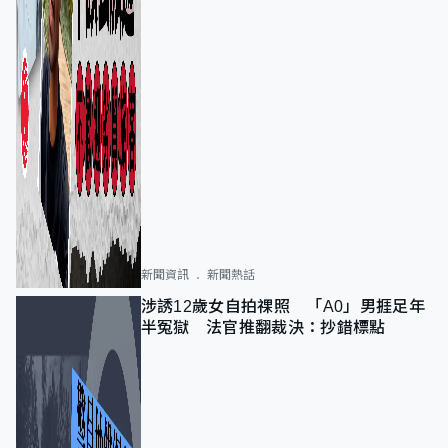
新聞資訊
新聞熱話
涉誘12歲女自拍祼照 「A0」男捱足年
半冤獄 法官推翻裁決：抄錯標點