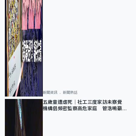
新聞資訊
新聞熱話
五歲童遭虐死｜社工三度家訪未察覺
機構倡頻密監察高危家庭 管浩鳴籲加
強跨部門協作