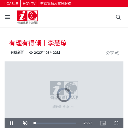
i-CABLE
HOY TV
有線寬頻及電訊服務
有理有得傾｜李慧琼
有線新聞
2025年03月22日
分享
V
i
d
e
o
P
l
a
y
e
r
i
R
-
25:25
L
P
U
P
F
s
o
l