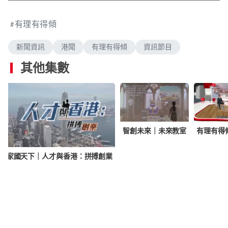
a
n
i
u
o
a
u
m
c
l
e
a
d
s
u
t
l
d
e
e
t
u
s
i
有理有得傾
d
e
r
c
n
m
:
g
e
r
.
0
-
e
.
i
e
新聞資訊
港聞
有理有得傾
資訊節目
a
0
n
n
0
-
%
P
其他集數
i
i
c
t
n
u
r
e
i
n
智創未來｜未來教室
有理有得
g
家國天下｜人才與香港：拼搏創業
T
i
m
e