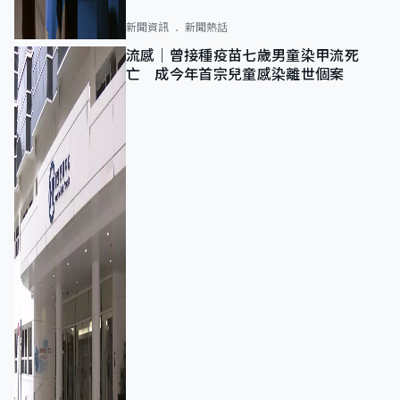
新聞資訊
新聞熱話
流感｜曾接種疫苗七歲男童染甲流死
亡 成今年首宗兒童感染離世個案