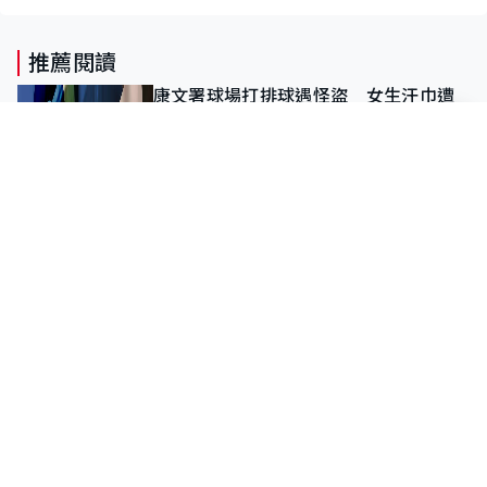
推薦閱讀
康文署球場打排球遇怪盜 女生汗巾遭
拎走5分鐘 「行咗出出面唔知做乜」