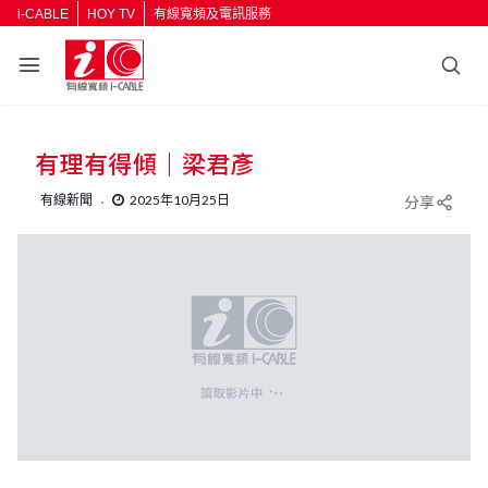
i-CABLE
HOY TV
有線寬頻及電訊服務
返回
有理有得傾｜梁君彥
按輸入鍵開始搜尋
有線新聞
2025年10月25日
分享