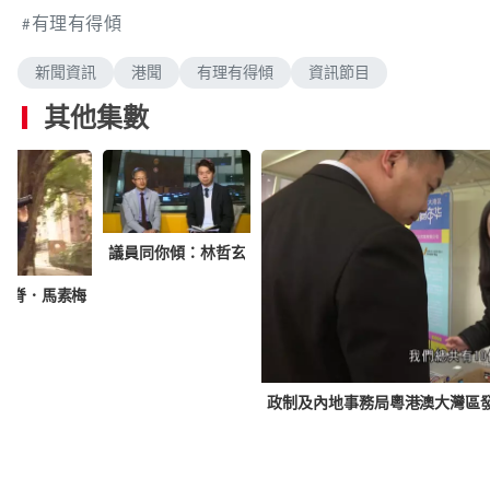
有理有得傾
新聞資訊
港聞
有理有得傾
資訊節目
其他集數
議員同你傾：林哲玄
瓦脊．馬素梅