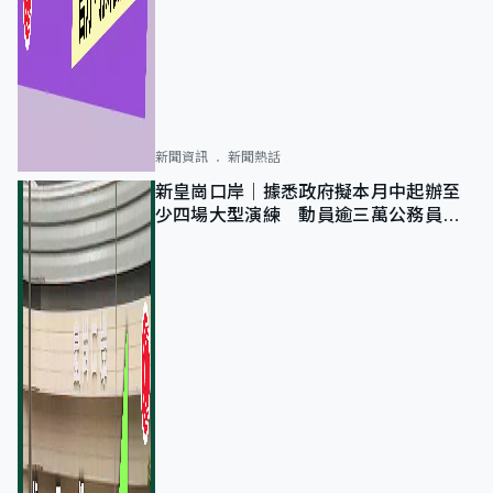
新聞資訊
新聞熱話
新皇崗口岸｜據悉政府擬本月中起辦至
少四場大型演練 動員逾三萬公務員人
次測試