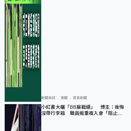
新聞資訊
港聞
首頁新聞
小紅書大曬「BB展戰績」 博主：後悔
沒帶行李箱 職員揭重複入會「阻止唔
到」