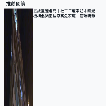
推薦閱讀
五歲童遭虐死｜社工三度家訪未察覺
機構倡頻密監察高危家庭 管浩鳴籲加
強跨部門協作