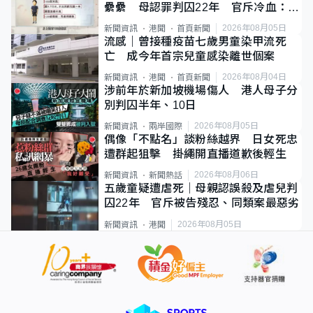
纍纍 母認罪判囚22年 官斥冷血：同
類案最惡劣
2026年08月05日
新聞資訊
港聞
首頁新聞
流感｜曾接種疫苗七歲男童染甲流死
亡 成今年首宗兒童感染離世個案
2026年08月04日
新聞資訊
港聞
首頁新聞
涉前年於新加坡機場傷人 港人母子分
別判囚半年、10日
2026年08月05日
新聞資訊
兩岸國際
偶像「不點名」談粉絲越界 日女死忠
遭群起狙擊 掛繩開直播道歉後輕生
2026年08月06日
新聞資訊
新聞熱話
五歲童疑遭虐死｜母親認誤殺及虐兒判
囚22年 官斥被告殘忍、同類案最惡劣
2026年08月05日
新聞資訊
港聞