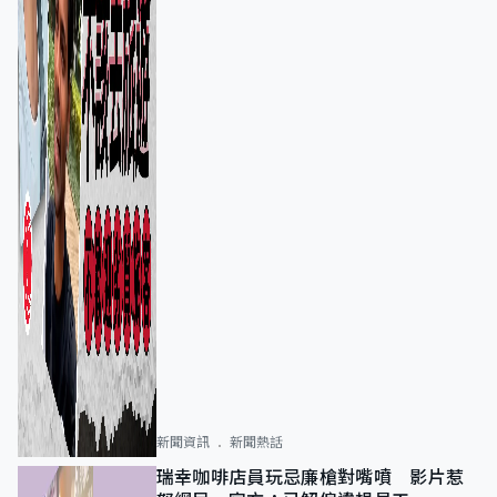
新聞資訊
新聞熱話
瑞幸咖啡店員玩忌廉槍對嘴噴 影片惹