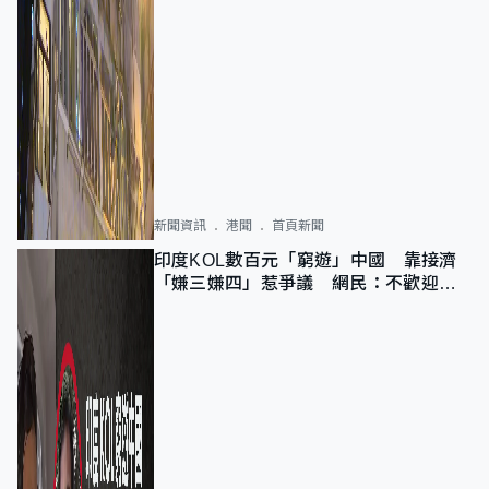
新聞資訊
港聞
首頁新聞
印度KOL數百元「窮遊」中國 靠接濟
「嫌三嫌四」惹爭議 網民：不歡迎劣
質旅客