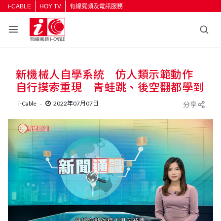
i-CABLE
HOY TV
有線寬頻及電訊服務
新機械人自學系統 仿人類示範動作
自行摸索重現 青蛙跳、後空翻都學到
i-Cable
2022年07月07日
分享