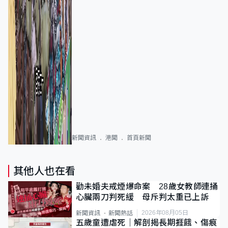
新聞資訊
港聞
首頁新聞
其他人也在看
勸未婚夫戒煙爆命案 28歲女教師連捅
心臟兩刀判死緩 母斥判太重已上訴
2026年08月05日
新聞資訊
新聞熱話
五歲童遭虐死｜解剖揭長期捱餓、傷痕