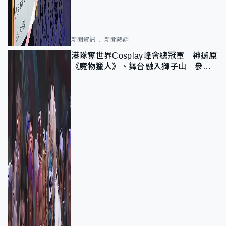
新聞資訊
新聞熱話
港隊奪世界Cosplay峰會總冠軍 神還原
《魔物獵人》、舞台融入獅子山 參賽
者：讓大家認識香港