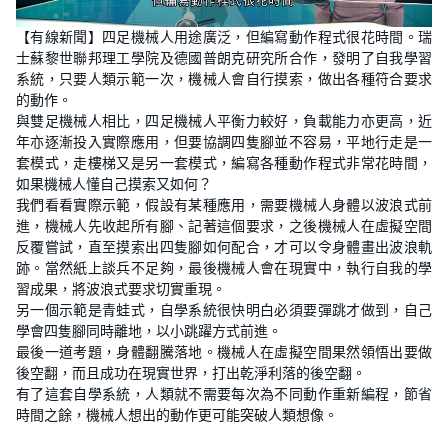
L
U
o
n
【有線新聞】四足機械人用途廣泛，但編寫動作程式很花時間。瑞
a
m
d
u
士蘇黎世聯邦理工學院及德國普朗克研究所合作，發明了自我學習
e
t
d
e
系統，只要人類示範一次，機械人會自行摸索，做出各種符合要求
:
3
的動作。
6
與雙足機械人相比，四足機械人平衡力較好，負載能力亦更高，近
.
3
年亦逐漸投入實際應用，但要協調四隻腳並不容易，平地行走是一
3
%
套模式，走樓梯又是另一套模式，編寫各種動作程式非常花時間，
如果機械人懂自己摸索又如何？
我們看看實際示範，假設有某種應用，需要機械人身體以波浪式前
進，機械人先收起所有腳、記著這個要求，之後機械人在虛擬空間
反覆嘗試，直至摸索出四隻腳如何配合，才可以令身體畫出波浪軌
跡。當然紙上談兵不足夠，最後機械人會在現實中，執行自我的學
習成果，將波浪式要求切實重現。
另一個示範是青蛙式，自學系統很快明白必須要彈跳才做到，自己
學會四隻腳同時離地，以小跳躍方式前進。
最後一道考題，身體翻騰落地。機械人在虛擬空間果然領悟出要做
後空翻，而且成功在現實世界，打出乾淨利落的後空翻。
有了這套自學系統，人類就不需要每次為不同動作重新編程，節省
時間之餘，機械人想出的動作更可能突破人類想像。