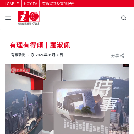
i-CABLE
HOY TV
有線寬頻及電訊服務
有理有得傾｜羅淑佩
有線新聞
2026年01月03日
分享
V
i
d
e
o
P
l
a
y
e
r
i
L
U
s
o
l