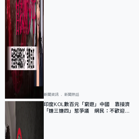
新聞資訊
新聞熱話
印度KOL數百元「窮遊」中國 靠接濟
「嫌三嫌四」惹爭議 網民：不歡迎劣
質旅客