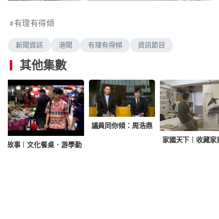
n
o
a
m
a
d
u
d
e
t
i
有理有得傾
d
e
n
:
g
.
0
.
新聞資訊
港聞
有理有得傾
資訊節目
3
6
%
其他集數
議員同你傾：周浩鼎
家國天下︱收藏家
．故事︱文化餐桌．游學勤