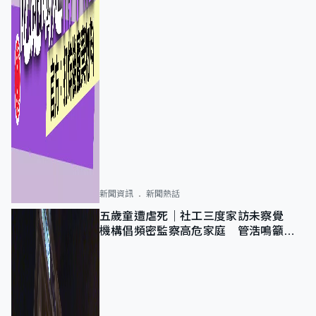
新聞資訊
新聞熱話
五歲童遭虐死｜社工三度家訪未察覺
機構倡頻密監察高危家庭 管浩鳴籲加
強跨部門協作