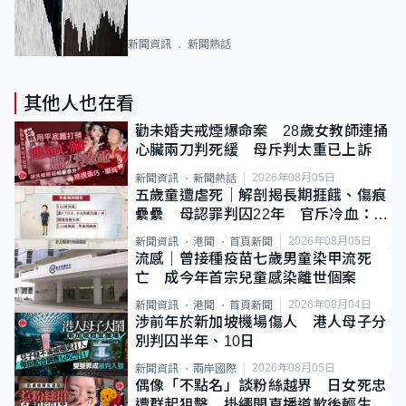
新聞資訊
新聞熱話
其他人也在看
勸未婚夫戒煙爆命案 28歲女教師連捅
心臟兩刀判死緩 母斥判太重已上訴
2026年08月05日
新聞資訊
新聞熱話
五歲童遭虐死｜解剖揭長期捱餓、傷痕
纍纍 母認罪判囚22年 官斥冷血：同
類案最惡劣
2026年08月05日
新聞資訊
港聞
首頁新聞
流感｜曾接種疫苗七歲男童染甲流死
亡 成今年首宗兒童感染離世個案
2026年08月04日
新聞資訊
港聞
首頁新聞
涉前年於新加坡機場傷人 港人母子分
別判囚半年、10日
2026年08月05日
新聞資訊
兩岸國際
偶像「不點名」談粉絲越界 日女死忠
遭群起狙擊 掛繩開直播道歉後輕生