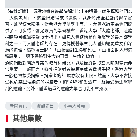
【有線新聞】 沉默地躺在醫學院解剖台上的遺體，師生尊稱他們為
「大體老師」，這些捐贈得來的遺體，以身體成全莊嚴的醫學實
習。醫學博大精深，對香港大學醫學生而言，大體老師更為他們提
供了不可多得、彌足珍貴的學習機會。香港大學「大體老師」遺體
捐贈項目統籌楊鑒博士指出，研究人體結構是作為醫學的最基礎學
科之一，而大體老師的存在，更傳授醫學生比人體知識更重要和深
邃的道理，楊鑒博士說：「直接面對生命和死亡 ，直接面對人體這
種感受 …… 讓我體驗到生命的可貴，生命的價值。」
遺體捐贈對醫療專業的教育和研究，以及最終對改善人類的健康非
常重要，一般而言，縱使捐贈者曾染頑疾或曾做過手術，香港大學
一般也會接受捐贈。捐贈者的年 齡亦沒有上限。然而，大學不會接
受死於某些傳染病的捐贈者，如SARS和愛滋病，及接受過法醫解
剖的遺體。另外，體重過重的遺體大學也可能不會接收。
新聞資訊
資訊節目
小事大意義
其他集數