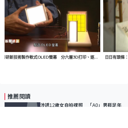
美學者研新技術製作軟式OLED螢幕 分六層3D打印、逐層完成 有望大幅降生產門檻
推薦閱讀
涉誘12歲女自拍祼照 「A0」男捱足年
半冤獄 法官推翻裁決：抄錯標點