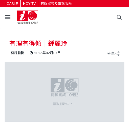
i-CABLE
HOY TV
有線寬頻及電訊服務
返回
有理有得傾｜鍾麗玲
按輸入鍵開始搜尋
有線新聞
2026年02月07日
分享