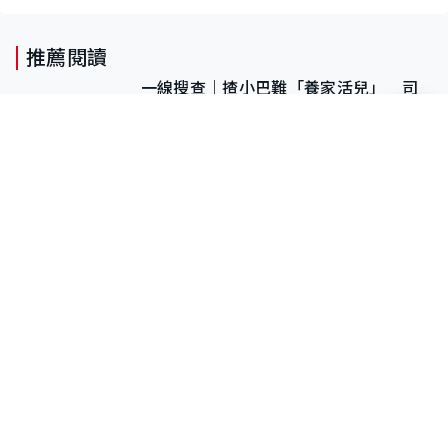
推薦閱讀
一線搜查｜揸小巴難「養家活兒」 司
機平均年齡約70歲 88歲黃伯：希望一
直揸落去