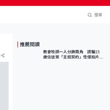
搜尋
推薦閱讀
教會牧師一人分飾兩角 誘騙15
享
歲信徒簽「主奴契約」性侵拍片
官斥濫用教友信任、二審判囚9年