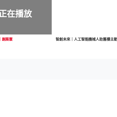
正在播放
｜謝展寰