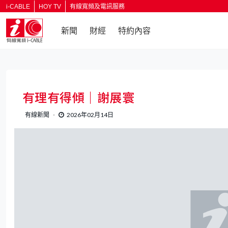
i-CABLE
HOY TV
有線寬頻及電訊服務
新聞
財經
特約內容
返回
有理有得傾｜謝展寰
有線新聞
2026年02月14日