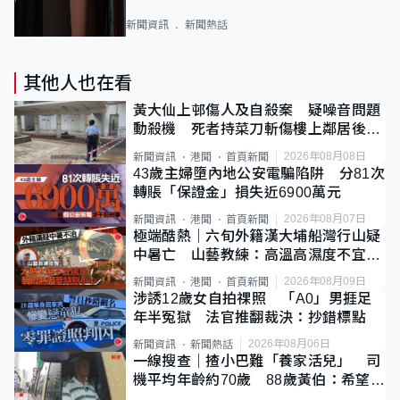
新聞資訊
新聞熱話
其他人也在看
黃大仙上邨傷人及自殺案 疑噪音問題
動殺機 死者持菜刀斬傷樓上鄰居後墮
斃
2026年08月08日
新聞資訊
港聞
首頁新聞
43歲主婦墮內地公安電騙陷阱 分81次
轉賬「保證金」損失近6900萬元
2026年08月07日
新聞資訊
港聞
首頁新聞
極端酷熱｜六旬外籍漢大埔船灣行山疑
中暑亡 山藝教練：高溫高濕度不宜遠
足
2026年08月09日
新聞資訊
港聞
首頁新聞
涉誘12歲女自拍祼照 「A0」男捱足
年半冤獄 法官推翻裁決：抄錯標點
2026年08月06日
新聞資訊
新聞熱話
一線搜查｜揸小巴難「養家活兒」 司
機平均年齡約70歲 88歲黃伯：希望一
直揸落去