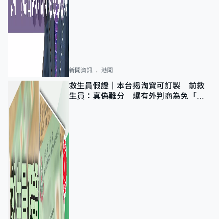
新聞資訊
港聞
救生員假證｜本台揭淘寶可訂製 前救
生員：真偽難分 爆有外判商為免「封
池」沒做足檢查