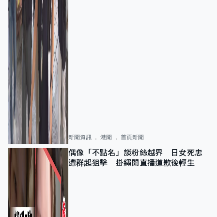
新聞資訊
港聞
首頁新聞
偶像「不點名」談粉絲越界 日女死忠
遭群起狙擊 掛繩開直播道歉後輕生