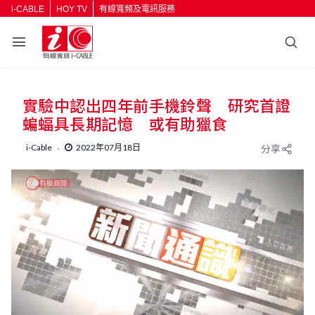
i-CABLE
HOY TV
有線寬頻及電訊服務
實驗中認出四年前手機鈴聲 研究首證
蝙蝠具長期記憶 或有助獵食
i-Cable
2022年07月18日
分享