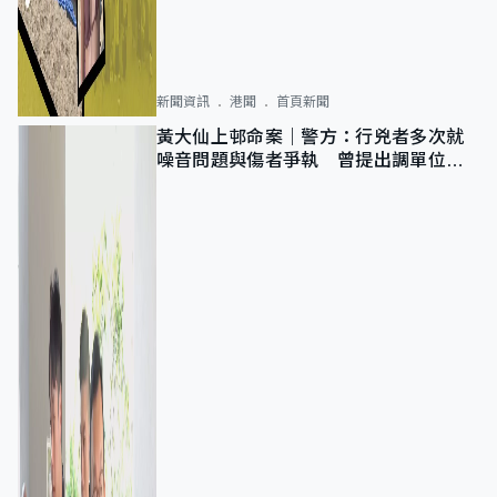
新聞資訊
港聞
首頁新聞
黃大仙上邨命案｜警方：行兇者多次就
噪音問題與傷者爭執 曾提出調單位已
獲批