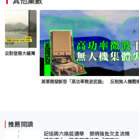
其他集數
環團反對發展大蠔灣
推薦閱讀
記協周六換屆選舉 鄧炳強批欠主流媒