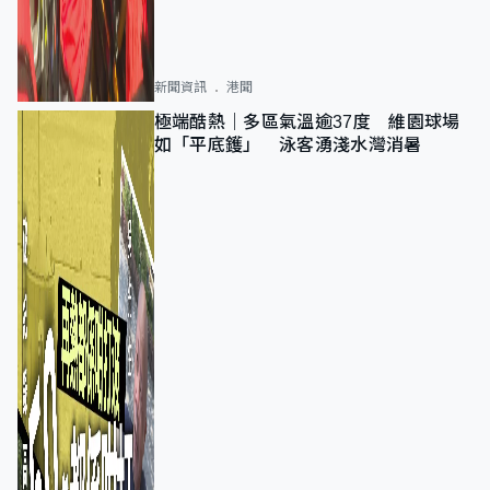
新聞資訊
港聞
極端酷熱｜多區氣溫逾37度 維園球場
如「平底鑊」 泳客湧淺水灣消暑