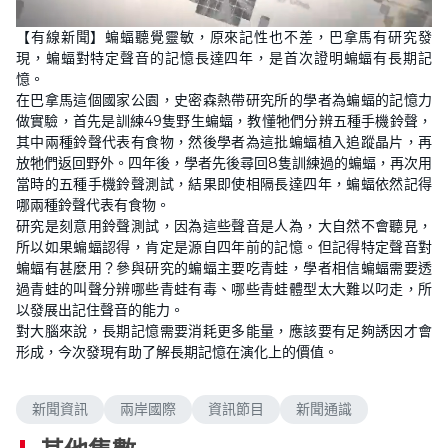
L
U
o
n
【有線新聞】蝙蝠聽覺靈敏，原來記性也不差，巴拿馬有研究發
a
m
d
u
現，蝙蝠對特定聲音的記憶長達四年，是首次證明蝙蝠有長期記
e
t
d
e
憶。
:
2
在巴拿馬這個國家公園，史密森熱帶研究所的學者為蝙蝠的記憶力
9
做實驗，首先是訓練49隻野生蝙蝠，教懂牠們分辨五種手機鈴聲，
.
3
其中兩種鈴聲代表有食物，然後學者為這批蝙蝠植入追蹤晶片，再
6
%
放牠們返回野外。四年後，學者先後尋回8隻訓練過的蝙蝠，再次用
當時的五種手機鈴聲測試，結果即使相隔長達四年，蝙蝠依然記得
哪兩種鈴聲代表有食物。
研究是刻意用鈴聲測試，因為這些聲音是人為，大自然不會聽見，
所以如果蝙蝠認得，肯定是源自四年前的記憶。但記得特定聲音對
蝙蝠有甚麼用？參與研究的蝙蝠主要吃青蛙，學者相信蝙蝠需要透
過青蛙的叫聲分辨哪些青蛙有毒、哪些青蛙體型太大難以叼走，所
以發展出記住聲音的能力。
對大腦來說，長期記憶需要消耗更多能量，應該要有足夠誘因才會
形成，今次發現有助了解長期記憶在演化上的價值。
新聞資訊
兩岸國際
資訊節目
新聞通識