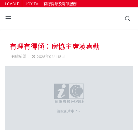
i-CABLE
HOY TV
有線寬頻及電訊服務
返回
有理有得傾：房協主席凌嘉勤
按輸入鍵開始搜尋
有線新聞
2026年04月18日
分享