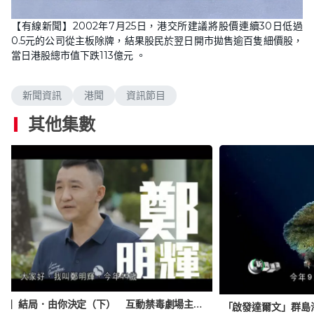
L
U
o
n
【有線新聞】2002年7月25日，港交所建議將股價連續30日低過
a
m
d
u
0.5元的公司從主板除牌，結果股民於翌日開市拋售逾百隻細價股，
e
t
d
e
當日港股總市值下跌113億元 。
:
3
9
.
0
新聞資訊
港聞
資訊節目
0
%
其他集數
【小事大意義】結局．由你決定（下） 互動禁毒劇場主角 遺憾自己做錯事要父母受苦