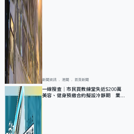
新聞資訊
港聞
首頁新聞
一線搜查｜市民買教練堂失近$200萬
美容、健身預繳合約擬設冷靜期 業界
憂退款計法對商戶不公