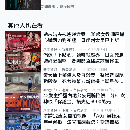
新聞資訊
兩岸國際
其他人也在看
勸未婚夫戒煙爆命案 28歲女教師連捅
心臟兩刀判死緩 母斥判太重已上訴
2026年08月05日
新聞資訊
新聞熱話
偶像「不點名」談粉絲越界 日女死忠
遭群起狙擊 掛繩開直播道歉後輕生
2026年08月06日
新聞資訊
新聞熱話
黃大仙上邨傷人及自殺案 疑噪音問題
動殺機 死者持菜刀斬傷樓上鄰居後墮
斃
2026年08月08日
新聞資訊
港聞
首頁新聞
43歲主婦墮內地公安電騙陷阱 分81次
轉賬「保證金」損失近6900萬元
2026年08月07日
新聞資訊
港聞
首頁新聞
涉誘12歲女自拍祼照 「A0」男捱足
年半冤獄 法官推翻裁決：抄錯標點