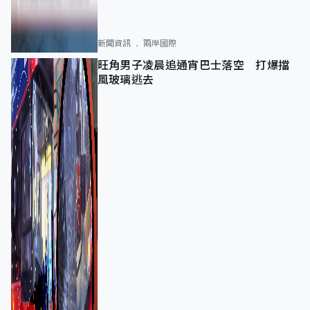
新聞資訊
兩岸國際
旺角男子凌晨追通宵巴士落空 打爆擋
風玻璃逃去