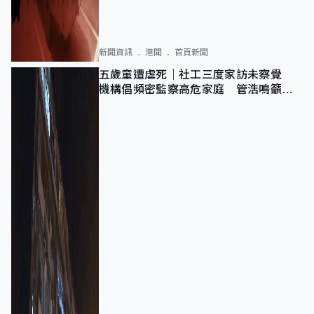
新聞資訊
港聞
首頁新聞
五歲童遭虐死｜社工三度家訪未察覺
機構倡頻密監察高危家庭 管浩鳴籲加
強跨部門協作