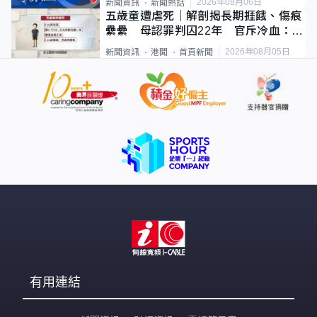
2026年08月06日
新聞資訊
新聞熱話
五歲童遭虐死｜解剖揭長期捱餓、傷痕
纍纍 母認罪判囚22年 官斥冷血：同
類案最惡劣
2026年08月05日
新聞資訊
港聞
首頁新聞
有用連結