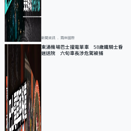
新聞資訊
兩岸國際
東涌機場巴士撞電單車 58歲鐵騎士昏
迷送院 六旬車長涉危駕被捕