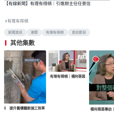
a
n
i
u
【有線新聞】有理有得傾｜引進辦主任任景信
o
a
u
m
c
l
e
a
d
s
u
t
l
d
e
e
t
u
s
i
d
e
r
c
n
m
:
g
e
r
.
0
-
e
有理有得傾
.
i
e
a
0
n
n
0
-
%
P
新聞資訊
港聞
有理有得傾
資訊節目
i
i
c
t
其他集數
n
u
r
e
i
n
g
有理有得傾｜楊何蓓茵
T
i
m
e
物料 提升舊樓翻新施工效率