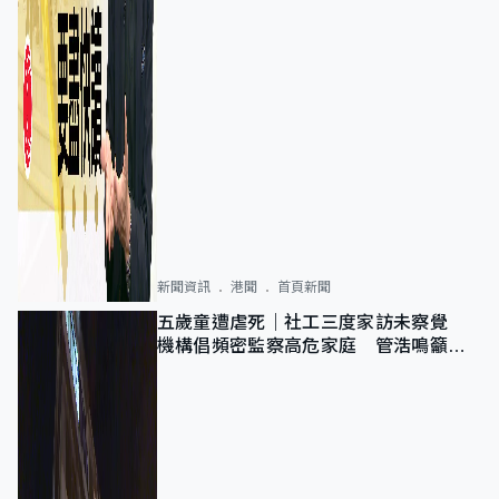
新聞資訊
港聞
首頁新聞
五歲童遭虐死｜社工三度家訪未察覺
機構倡頻密監察高危家庭 管浩鳴籲加
強跨部門協作