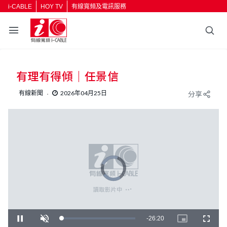
i-CABLE
HOY TV
有線寬頻及電訊服務
有理有得傾｜任景信
有線新聞
2026年04月25日
分享
V
i
d
e
o
P
l
a
y
e
r
i
R
-
26:20
L
P
U
P
F
s
o
l