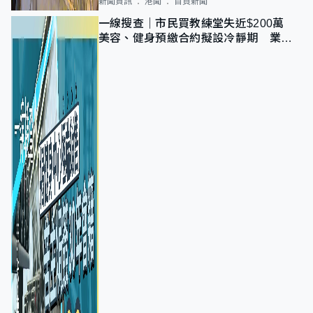
新聞資訊
港聞
首頁新聞
一線搜查｜市民買教練堂失近$200萬
美容、健身預繳合約擬設冷靜期 業界
憂退款計法對商戶不公