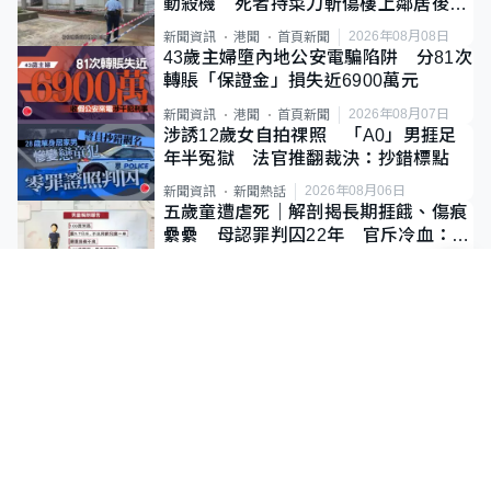
動殺機 死者持菜刀斬傷樓上鄰居後墮
斃
2026年08月08日
新聞資訊
港聞
首頁新聞
43歲主婦墮內地公安電騙陷阱 分81次
轉賬「保證金」損失近6900萬元
2026年08月07日
新聞資訊
港聞
首頁新聞
涉誘12歲女自拍祼照 「A0」男捱足
年半冤獄 法官推翻裁決：抄錯標點
2026年08月06日
新聞資訊
新聞熱話
五歲童遭虐死｜解剖揭長期捱餓、傷痕
纍纍 母認罪判囚22年 官斥冷血：同
類案最惡劣
2026年08月05日
新聞資訊
港聞
首頁新聞