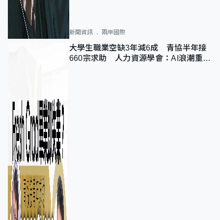
新聞資訊
兩岸國際
大學生職業空缺3年減6成 青協半年接
660宗求助 人力資源學會：AI浪潮重整
職位需求