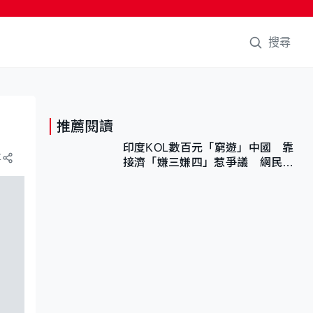
搜尋
推薦閱讀
印度KOL數百元「窮遊」中國 靠
享
接濟「嫌三嫌四」惹爭議 網民：
不歡迎劣質旅客