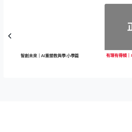
有理有得傾｜
智創未來｜AI重塑教與學:小學篇